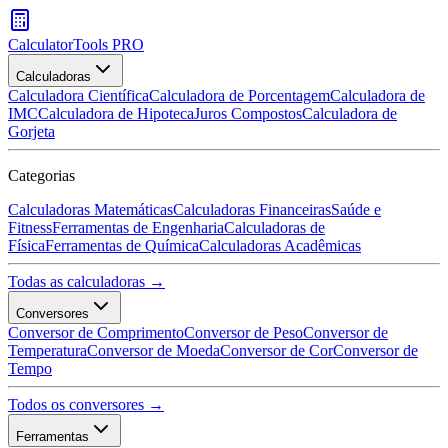
CalculatorTools PRO
Calculadoras
Calculadora Científica
Calculadora de Porcentagem
Calculadora de
IMC
Calculadora de Hipoteca
Juros Compostos
Calculadora de
Gorjeta
Categorias
Calculadoras Matemáticas
Calculadoras Financeiras
Saúde e
Fitness
Ferramentas de Engenharia
Calculadoras de
Física
Ferramentas de Química
Calculadoras Acadêmicas
Todas as calculadoras →
Conversores
Conversor de Comprimento
Conversor de Peso
Conversor de
Temperatura
Conversor de Moeda
Conversor de Cor
Conversor de
Tempo
Todos os conversores →
Ferramentas