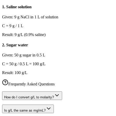
1
.
Saline solution
Given:
9 g NaCl in 1 L of solution
C = 9 g / 1 L
Result:
9 g/L (0.9% saline)
2
.
Sugar water
Given:
50 g sugar in 0.5 L
C = 50 g / 0.5 L = 100 g/L
Result:
100 g/L
Frequently Asked Questions
How do I convert g/L to molarity?
Is g/L the same as mg/mL?