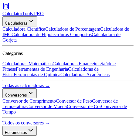
CalculatorTools PRO
Calculadoras
Calculadora Científica
Calculadora de Porcentagem
Calculadora de
IMC
Calculadora de Hipoteca
Juros Compostos
Calculadora de
Gorjeta
Categorias
Calculadoras Matemáticas
Calculadoras Financeiras
Saúde e
Fitness
Ferramentas de Engenharia
Calculadoras de
Física
Ferramentas de Química
Calculadoras Acadêmicas
Todas as calculadoras →
Conversores
Conversor de Comprimento
Conversor de Peso
Conversor de
Temperatura
Conversor de Moeda
Conversor de Cor
Conversor de
Tempo
Todos os conversores →
Ferramentas