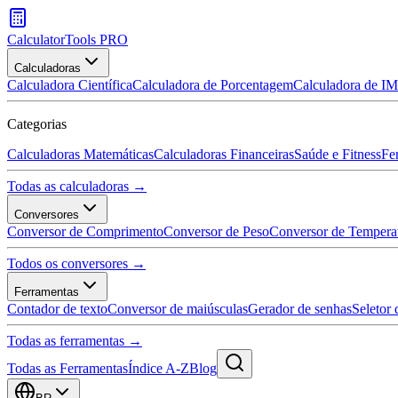
CalculatorTools PRO
Calculadoras
Calculadora Científica
Calculadora de Porcentagem
Calculadora de I
Categorias
Calculadoras Matemáticas
Calculadoras Financeiras
Saúde e Fitness
Fe
Todas as calculadoras →
Conversores
Conversor de Comprimento
Conversor de Peso
Conversor de Tempera
Todos os conversores →
Ferramentas
Contador de texto
Conversor de maiúsculas
Gerador de senhas
Seletor 
Todas as ferramentas →
Todas as Ferramentas
Índice A-Z
Blog