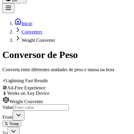
BR
Inicio
Converters
Weight Converter
Conversor de Peso
Converta entre diferentes unidades de peso e massa na hora
⚡
Lightning Fast Results
🚫
Ad-Free Experience
📱
Works on Any Device
Weight Converter
Value
From
⇅ Swap
To