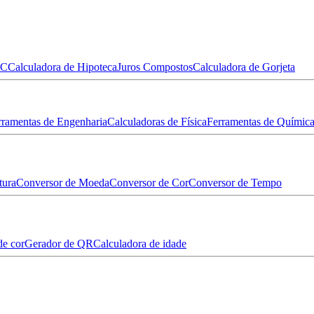
MC
Calculadora de Hipoteca
Juros Compostos
Calculadora de Gorjeta
rramentas de Engenharia
Calculadoras de Física
Ferramentas de Químic
tura
Conversor de Moeda
Conversor de Cor
Conversor de Tempo
de cor
Gerador de QR
Calculadora de idade