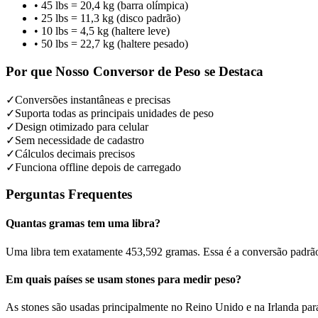
•
45 lbs = 20,4 kg (barra olímpica)
•
25 lbs = 11,3 kg (disco padrão)
•
10 lbs = 4,5 kg (haltere leve)
•
50 lbs = 22,7 kg (haltere pesado)
Por que Nosso Conversor de Peso se Destaca
✓
Conversões instantâneas e precisas
✓
Suporta todas as principais unidades de peso
✓
Design otimizado para celular
✓
Sem necessidade de cadastro
✓
Cálculos decimais precisos
✓
Funciona offline depois de carregado
Perguntas Frequentes
Quantas gramas tem uma libra?
Uma libra tem exatamente 453,592 gramas. Essa é a conversão padrã
Em quais países se usam stones para medir peso?
As stones são usadas principalmente no Reino Unido e na Irlanda para