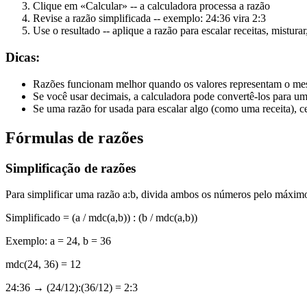
Clique em «Calcular»
-- a calculadora processa a razão
Revise a razão simplificada
-- exemplo: 24:36 vira 2:3
Use o resultado
-- aplique a razão para escalar receitas, mistu
Dicas:
Razões funcionam melhor quando os valores representam o me
Se você usar decimais, a calculadora pode convertê-los para um
Se uma razão for usada para escalar algo (como uma receita), ce
Fórmulas de razões
Simplificação de razões
Para simplificar uma razão a:b, divida ambos os números pelo máx
Simplificado = (a / mdc(a,b)) : (b / mdc(a,b))
Exemplo:
a = 24, b = 36
mdc(24, 36) = 12
24:36 → (24/12):(36/12) = 2:3