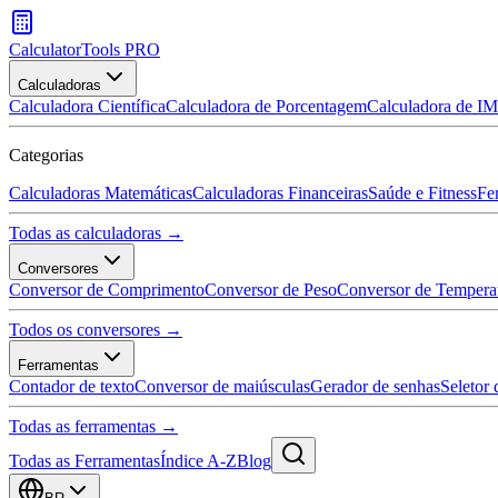
CalculatorTools PRO
Calculadoras
Calculadora Científica
Calculadora de Porcentagem
Calculadora de I
Categorias
Calculadoras Matemáticas
Calculadoras Financeiras
Saúde e Fitness
Fe
Todas as calculadoras →
Conversores
Conversor de Comprimento
Conversor de Peso
Conversor de Tempera
Todos os conversores →
Ferramentas
Contador de texto
Conversor de maiúsculas
Gerador de senhas
Seletor 
Todas as ferramentas →
Todas as Ferramentas
Índice A-Z
Blog