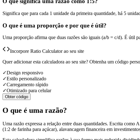
O que significa uma razão como 1:5?
Significa que para cada 1 unidade da primeira quantidade, há 5 unida
O que é uma proporção e por que é útil?
Uma proporção afirma que duas razões são iguais (a/b = c/d). É útil p
Incorpore Ratio Calculator ao seu site
Quer adicionar esta calculadora ao seu site? Obtenha um código pers
✓
Design responsivo
✓
Estilo personalizado
✓
Carregamento rápido
✓
Otimizado para celular
Obter código
O que é uma razão?
Uma razão expressa a relação entre duas quantidades. Escrita como A:
(1:2 de farinha para açúcar), alavancagem financeira em investimento
Esta calculadora simplifica razões à sua forma mais reduzida dividi