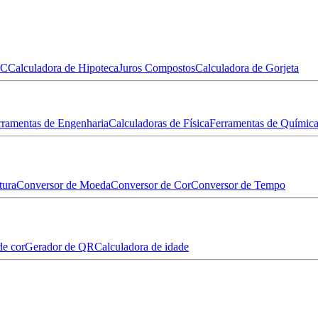
MC
Calculadora de Hipoteca
Juros Compostos
Calculadora de Gorjeta
rramentas de Engenharia
Calculadoras de Física
Ferramentas de Químic
tura
Conversor de Moeda
Conversor de Cor
Conversor de Tempo
de cor
Gerador de QR
Calculadora de idade