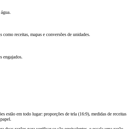
 água.
ais como receitas, mapas e conversões de unidades.
es engajados.
s estão em todo lugar: proporções de tela (16:9), medidas de receitas
 papel.
duas razões para verificar se são equivalentes, e escala uma razão