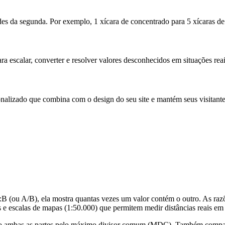
des da segunda. Por exemplo, 1 xícara de concentrado para 5 xícaras de
ara escalar, converter e resolver valores desconhecidos em situações re
onalizado que combina com o design do seu site e mantém seus visitant
B (ou A/B), ela mostra quantas vezes um valor contém o outro. As razõe
s e escalas de mapas (1:50.000) que permitem medir distâncias reais em
ndo ambas as partes pelo máximo divisor comum (MDC). Também compara 