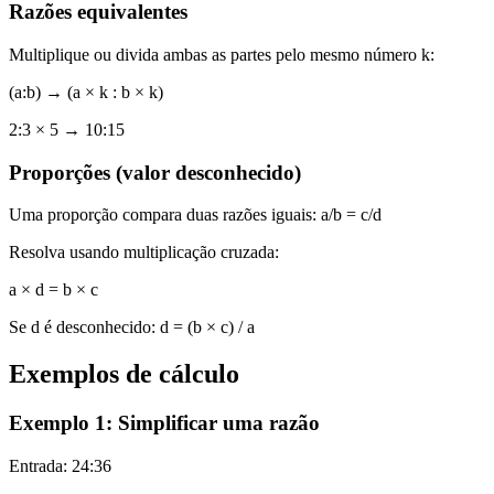
Razões equivalentes
Multiplique ou divida ambas as partes pelo mesmo número k:
(a:b) → (a × k : b × k)
2:3 × 5 → 10:15
Proporções (valor desconhecido)
Uma proporção compara duas razões iguais: a/b = c/d
Resolva usando multiplicação cruzada:
a × d = b × c
Se d é desconhecido: d = (b × c) / a
Exemplos de cálculo
Exemplo 1: Simplificar uma razão
Entrada
:
24:36