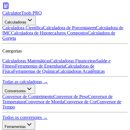
CalculatorTools PRO
Calculadoras
Calculadora Científica
Calculadora de Porcentagem
Calculadora de
IMC
Calculadora de Hipoteca
Juros Compostos
Calculadora de
Gorjeta
Categorias
Calculadoras Matemáticas
Calculadoras Financeiras
Saúde e
Fitness
Ferramentas de Engenharia
Calculadoras de
Física
Ferramentas de Química
Calculadoras Acadêmicas
Todas as calculadoras →
Conversores
Conversor de Comprimento
Conversor de Peso
Conversor de
Temperatura
Conversor de Moeda
Conversor de Cor
Conversor de
Tempo
Todos os conversores →
Ferramentas