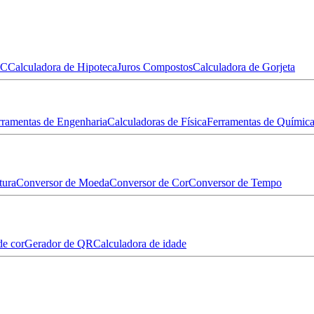
MC
Calculadora de Hipoteca
Juros Compostos
Calculadora de Gorjeta
rramentas de Engenharia
Calculadoras de Física
Ferramentas de Químic
tura
Conversor de Moeda
Conversor de Cor
Conversor de Tempo
de cor
Gerador de QR
Calculadora de idade