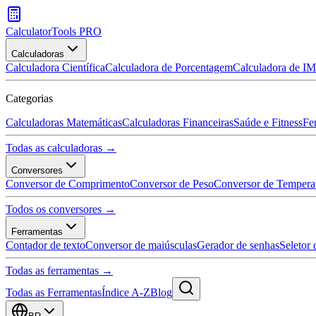
CalculatorTools PRO
Calculadoras
Calculadora Científica
Calculadora de Porcentagem
Calculadora de I
Categorias
Calculadoras Matemáticas
Calculadoras Financeiras
Saúde e Fitness
Fe
Todas as calculadoras →
Conversores
Conversor de Comprimento
Conversor de Peso
Conversor de Tempera
Todos os conversores →
Ferramentas
Contador de texto
Conversor de maiúsculas
Gerador de senhas
Seletor 
Todas as ferramentas →
Todas as Ferramentas
Índice A-Z
Blog