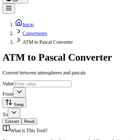
BR
Inicio
Conversores
ATM to Pascal Converter
ATM to Pascal Converter
Convert between atmospheres and pascals
Value
From
Swap
To
Convert
Reset
What is
This Tool
?