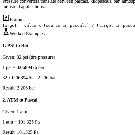
Pressure converters translate between pascals, kilopascals, bar, atmos
industrial applications.
Formula
target = value x (source in pascals) / (target in pasca
Worked Examples
1
.
PSI to Bar
Given:
32 psi (tire pressure)
1 psi = 0.0689476 bar
32 x 0.0689476 = 2.206 bar
Result:
2.206 bar
2
.
ATM to Pascal
Given:
1 atm
1 atm = 101,325 Pa
Result:
101,325 Pa