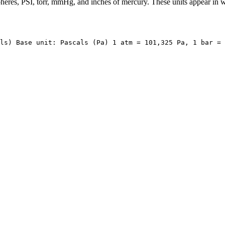
pheres, PSI, torr, mmHg, and inches of mercury. These units appear in we
ls) Base unit: Pascals (Pa) 1 atm = 101,325 Pa, 1 bar = 