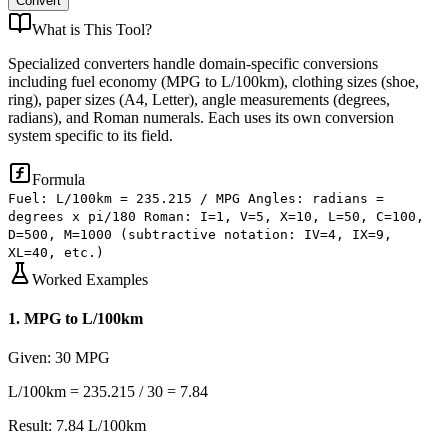
Convert
What is
This Tool
?
Specialized converters handle domain-specific conversions
including fuel economy (MPG to L/100km), clothing sizes (shoe,
ring), paper sizes (A4, Letter), angle measurements (degrees,
radians), and Roman numerals. Each uses its own conversion
system specific to its field.
Formula
Fuel: L/100km = 235.215 / MPG Angles: radians =
degrees x pi/180 Roman: I=1, V=5, X=10, L=50, C=100,
D=500, M=1000 (subtractive notation: IV=4, IX=9,
XL=40, etc.)
Worked Examples
1
.
MPG to L/100km
Given:
30 MPG
L/100km = 235.215 / 30 = 7.84
Result:
7.84 L/100km