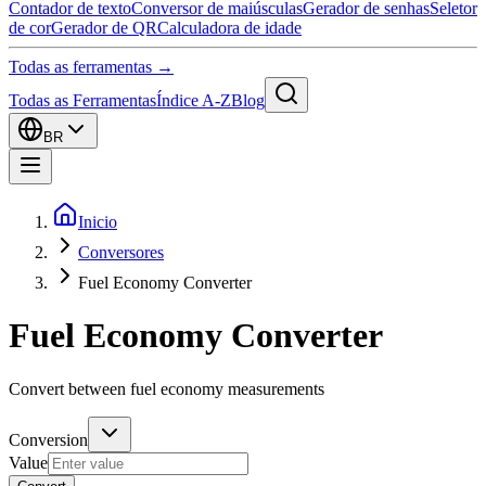
Contador de texto
Conversor de maiúsculas
Gerador de senhas
Seletor
de cor
Gerador de QR
Calculadora de idade
Todas as ferramentas →
Todas as Ferramentas
Índice A-Z
Blog
BR
Inicio
Conversores
Fuel Economy Converter
Fuel Economy Converter
Convert between fuel economy measurements
Conversion
Value