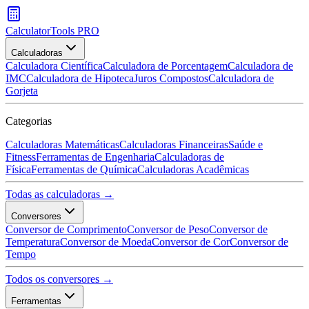
CalculatorTools PRO
Calculadoras
Calculadora Científica
Calculadora de Porcentagem
Calculadora de
IMC
Calculadora de Hipoteca
Juros Compostos
Calculadora de
Gorjeta
Categorias
Calculadoras Matemáticas
Calculadoras Financeiras
Saúde e
Fitness
Ferramentas de Engenharia
Calculadoras de
Física
Ferramentas de Química
Calculadoras Acadêmicas
Todas as calculadoras →
Conversores
Conversor de Comprimento
Conversor de Peso
Conversor de
Temperatura
Conversor de Moeda
Conversor de Cor
Conversor de
Tempo
Todos os conversores →
Ferramentas