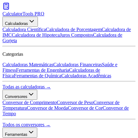
CalculatorTools PRO
Calculadoras
Calculadora Científica
Calculadora de Porcentagem
Calculadora de
IMC
Calculadora de Hipoteca
Juros Compostos
Calculadora de
Gorjeta
Categorias
Calculadoras Matemáticas
Calculadoras Financeiras
Saúde e
Fitness
Ferramentas de Engenharia
Calculadoras de
Física
Ferramentas de Química
Calculadoras Acadêmicas
Todas as calculadoras →
Conversores
Conversor de Comprimento
Conversor de Peso
Conversor de
Temperatura
Conversor de Moeda
Conversor de Cor
Conversor de
Tempo
Todos os conversores →
Ferramentas