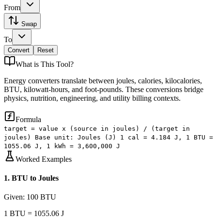
From
Swap
To
Convert
Reset
What is
This Tool
?
Energy converters translate between joules, calories, kilocalories,
BTU, kilowatt-hours, and foot-pounds. These conversions bridge
physics, nutrition, engineering, and utility billing contexts.
Formula
target = value x (source in joules) / (target in
joules) Base unit: Joules (J) 1 cal = 4.184 J, 1 BTU =
1055.06 J, 1 kWh = 3,600,000 J
Worked Examples
1
.
BTU to Joules
Given:
100 BTU
1 BTU = 1055.06 J