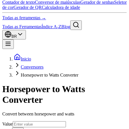
Contador de texto
Conversor de maiúsculas
Gerador de senhas
Seletor
de cor
Gerador de QR
Calculadora de idade
Todas as ferramentas →
Todas as Ferramentas
Índice A-Z
Blog
BR
Inicio
Conversores
Horsepower to Watts Converter
Horsepower to Watts
Converter
Convert between horsepower and watts
Value