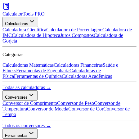
CalculatorTools PRO
Calculadoras
Calculadora Científica
Calculadora de Porcentagem
Calculadora de
IMC
Calculadora de Hipoteca
Juros Compostos
Calculadora de
Gorjeta
Categorias
Calculadoras Matemáticas
Calculadoras Financeiras
Saúde e
Fitness
Ferramentas de Engenharia
Calculadoras de
Física
Ferramentas de Química
Calculadoras Acadêmicas
Todas as calculadoras →
Conversores
Conversor de Comprimento
Conversor de Peso
Conversor de
Temperatura
Conversor de Moeda
Conversor de Cor
Conversor de
Tempo
Todos os conversores →
Ferramentas