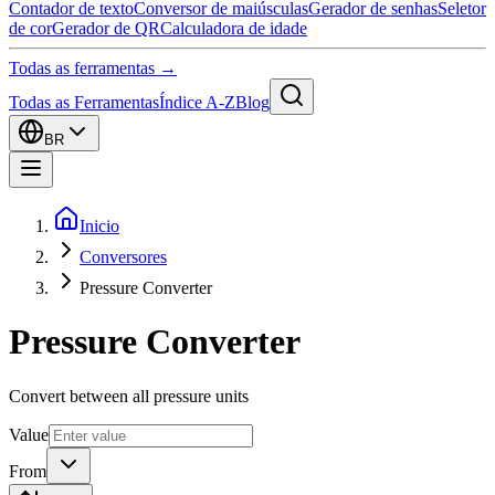
Contador de texto
Conversor de maiúsculas
Gerador de senhas
Seletor
de cor
Gerador de QR
Calculadora de idade
Todas as ferramentas →
Todas as Ferramentas
Índice A-Z
Blog
BR
Inicio
Conversores
Pressure Converter
Pressure Converter
Convert between all pressure units
Value
From