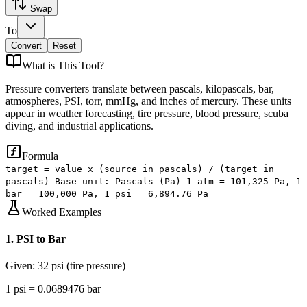
Swap
To
Convert
Reset
What is
This Tool
?
Pressure converters translate between pascals, kilopascals, bar,
atmospheres, PSI, torr, mmHg, and inches of mercury. These units
appear in weather forecasting, tire pressure, blood pressure, scuba
diving, and industrial applications.
Formula
target = value x (source in pascals) / (target in
pascals) Base unit: Pascals (Pa) 1 atm = 101,325 Pa, 1
bar = 100,000 Pa, 1 psi = 6,894.76 Pa
Worked Examples
1
.
PSI to Bar
Given:
32 psi (tire pressure)
1 psi = 0.0689476 bar