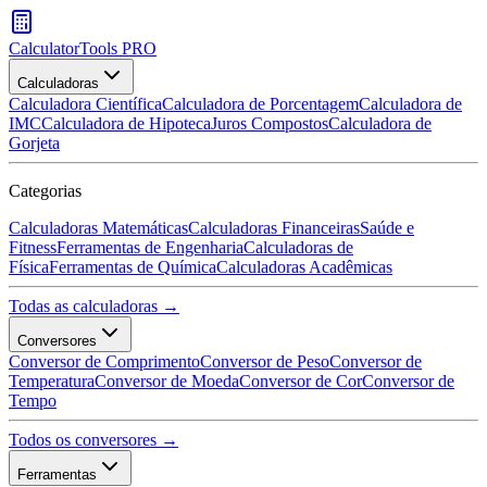
CalculatorTools PRO
Calculadoras
Calculadora Científica
Calculadora de Porcentagem
Calculadora de
IMC
Calculadora de Hipoteca
Juros Compostos
Calculadora de
Gorjeta
Categorias
Calculadoras Matemáticas
Calculadoras Financeiras
Saúde e
Fitness
Ferramentas de Engenharia
Calculadoras de
Física
Ferramentas de Química
Calculadoras Acadêmicas
Todas as calculadoras →
Conversores
Conversor de Comprimento
Conversor de Peso
Conversor de
Temperatura
Conversor de Moeda
Conversor de Cor
Conversor de
Tempo
Todos os conversores →
Ferramentas