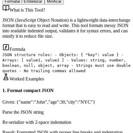
Formatar / Embelezar
Minificar
What is
This Tool
?
JSON (JavaScript Object Notation) is a lightweight data-interchange
format that is easy to read and write. This tool formats messy JSON
into readable indented output, validates it for syntax errors, and can
minify it to reduce file size.
Formula
JSON structure rules: - Objects: { "key": value } -
Arrays: [ value1, value2 ] - Values: string, number,
boolean, null, object, array - Strings must use double
quotes - No trailing commas allowed
Worked Examples
1
.
Format compact JSON
Given:
{"name":"John","age":30,"city":"NYC"}
Parse the JSON string
Re-serialize with 2-space indentation
Result:
Formatted JSON with proper line breaks and indentation