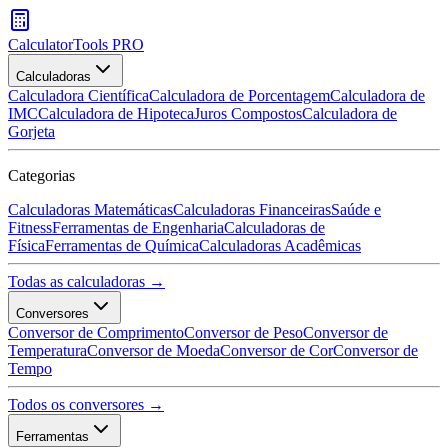
CalculatorTools PRO
Calculadoras
Calculadora Científica
Calculadora de Porcentagem
Calculadora de
IMC
Calculadora de Hipoteca
Juros Compostos
Calculadora de
Gorjeta
Categorias
Calculadoras Matemáticas
Calculadoras Financeiras
Saúde e
Fitness
Ferramentas de Engenharia
Calculadoras de
Física
Ferramentas de Química
Calculadoras Acadêmicas
Todas as calculadoras →
Conversores
Conversor de Comprimento
Conversor de Peso
Conversor de
Temperatura
Conversor de Moeda
Conversor de Cor
Conversor de
Tempo
Todos os conversores →
Ferramentas