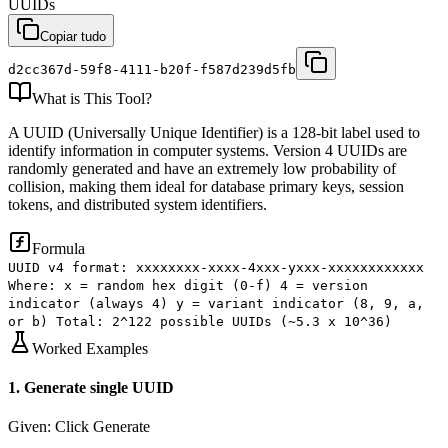
UUIDs
Copiar tudo
d2cc367d-59f8-4111-b20f-f587d239d5fb
What is
This Tool
?
A UUID (Universally Unique Identifier) is a 128-bit label used to
identify information in computer systems. Version 4 UUIDs are
randomly generated and have an extremely low probability of
collision, making them ideal for database primary keys, session
tokens, and distributed system identifiers.
Formula
UUID v4 format: xxxxxxxx-xxxx-4xxx-yxxx-xxxxxxxxxxxx
Where: x = random hex digit (0-f) 4 = version
indicator (always 4) y = variant indicator (8, 9, a,
or b) Total: 2^122 possible UUIDs (~5.3 x 10^36)
Worked Examples
1
.
Generate single UUID
Given:
Click Generate