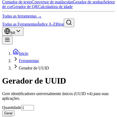
Contador de texto
Conversor de maiúsculas
Gerador de senhas
Seletor
de cor
Gerador de QR
Calculadora de idade
Todas as ferramentas →
Todas as Ferramentas
Índice A-Z
Blog
BR
Inicio
Ferramentas
Gerador de UUID
Gerador de UUID
Gere identificadores universalmente únicos (UUID v4) para suas
aplicações.
Quantidade
Gerar