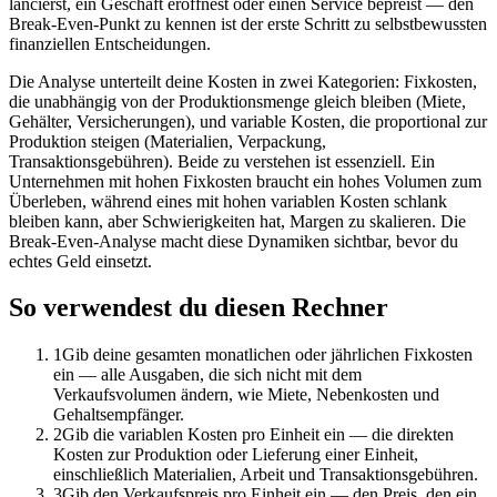
lancierst, ein Geschäft eröffnest oder einen Service bepreist — den
Break-Even-Punkt zu kennen ist der erste Schritt zu selbstbewussten
finanziellen Entscheidungen.
Die Analyse unterteilt deine Kosten in zwei Kategorien: Fixkosten,
die unabhängig von der Produktionsmenge gleich bleiben (Miete,
Gehälter, Versicherungen), und variable Kosten, die proportional zur
Produktion steigen (Materialien, Verpackung,
Transaktionsgebühren). Beide zu verstehen ist essenziell. Ein
Unternehmen mit hohen Fixkosten braucht ein hohes Volumen zum
Überleben, während eines mit hohen variablen Kosten schlank
bleiben kann, aber Schwierigkeiten hat, Margen zu skalieren. Die
Break-Even-Analyse macht diese Dynamiken sichtbar, bevor du
echtes Geld einsetzt.
So verwendest du diesen Rechner
1
Gib deine gesamten monatlichen oder jährlichen Fixkosten
ein — alle Ausgaben, die sich nicht mit dem
Verkaufsvolumen ändern, wie Miete, Nebenkosten und
Gehaltsempfänger.
2
Gib die variablen Kosten pro Einheit ein — die direkten
Kosten zur Produktion oder Lieferung einer Einheit,
einschließlich Materialien, Arbeit und Transaktionsgebühren.
3
Gib den Verkaufspreis pro Einheit ein — den Preis, den ein