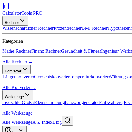
CalculatorTools PRO
Rechner
Wissenschaftlicher Rechner
Prozentrechner
BMI-Rechner
Hypothekenr
Kategorien
Mathe-Rechner
Finanz-Rechner
Gesundheit & Fitness
Ingenieur-Werk
Alle Rechner →
Konverter
Längenkonverter
Gewichtskonverter
Temperaturkonverter
Währungsko
Alle Konverter →
Werkzeuge
Textzähler
Groß-/Kleinschreibung
Passwortgenerator
Farbwähler
QR-Ge
Alle Werkzeuge →
Alle Werkzeuge
A-Z-Index
Blog