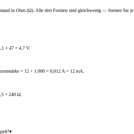
rstand in Ohm (Ω). Alle drei Formen sind gleichwertig — formen Sie j
,1 × 47 = 4,7 V.
Stromstärke = 12 ÷ 1.000 = 0,012 A = 12 mA.
0,5 = 240 Ω.
pelt?
▾