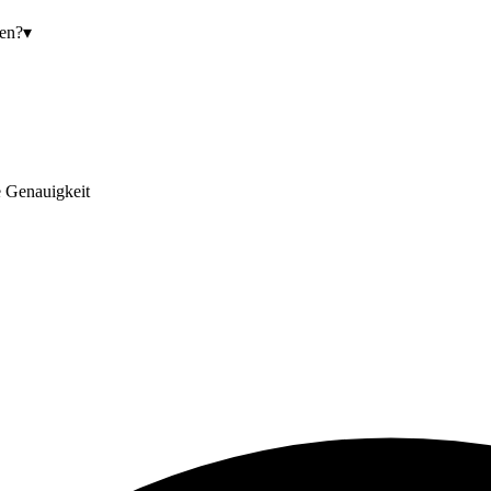
en?
▾
e Genauigkeit