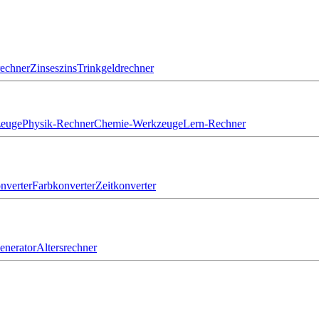
echner
Zinseszins
Trinkgeldrechner
zeuge
Physik-Rechner
Chemie-Werkzeuge
Lern-Rechner
nverter
Farbkonverter
Zeitkonverter
nerator
Altersrechner