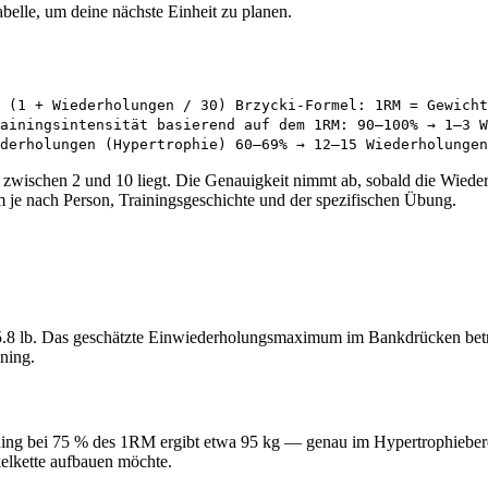
belle, um deine nächste Einheit zu planen.
 (1 + Wiederholungen / 30) Brzycki-Formel: 1RM = Gewich
ainingsintensität basierend auf dem 1RM: 90–100% → 1–3 W
derholungen (Hypertrophie) 60–69% → 12–15 Wiederholungen
zwischen 2 und 10 liegt. Die Genauigkeit nimmt ab, sobald die Wiede
em je nach Person, Trainingsgeschichte und der spezifischen Übung.
5.8 lb. Das geschätzte Einwiederholungsmaximum im Bankdrücken beträg
ining.
ning bei 75 % des 1RM ergibt etwa 95 kg — genau im Hypertrophieberei
kelkette aufbauen möchte.