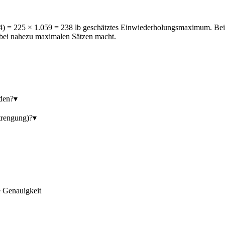
34) = 225 × 1.059 = 238 lb geschätztes Einwiederholungsmaximum. Bei 
l bei nahezu maximalen Sätzen macht.
den?
▾
trengung)?
▾
e Genauigkeit