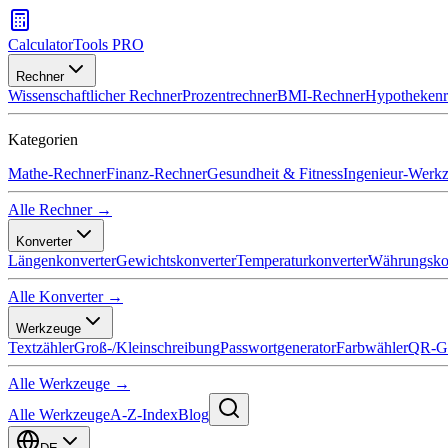
CalculatorTools PRO
Rechner
Wissenschaftlicher Rechner
Prozentrechner
BMI-Rechner
Hypothekenr
Kategorien
Mathe-Rechner
Finanz-Rechner
Gesundheit & Fitness
Ingenieur-Werk
Alle Rechner →
Konverter
Längenkonverter
Gewichtskonverter
Temperaturkonverter
Währungsko
Alle Konverter →
Werkzeuge
Textzähler
Groß-/Kleinschreibung
Passwortgenerator
Farbwähler
QR-Ge
Alle Werkzeuge →
Alle Werkzeuge
A-Z-Index
Blog