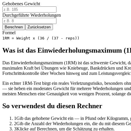
Gehobenes Gewicht
Durchgeführte Wiederholungen
Berechnen
Zurücksetzen
Formel
1RM = Weight x (36 / (37 - reps))
Was ist das Einwiederholungsmaximum (
Das Einwiederholungsmaximum (1RM) ist das schwerste Gewicht, das 
maximalen Kraft bei Übungen wie Kniebeuge, Bankdrücken und Kreuz
Fortschrittskontrolle über Wochen hinweg und zum Leistungsvergleic
Ein echter 1RM-Test birgt ein reales Verletzungsrisiko, besonders o
— sie heben ein moderates Gewicht für mehrere Wiederholungen und ge
meisten Menschen eine Genauigkeit von wenigen Prozent, solange di
So verwendest du diesen Rechner
1
Gib das gehobene Gewicht ein — in Pfund oder Kilogramm, 
2
Gib die Anzahl der Wiederholungen ein, die du mit diesem Ge
3
Klicke auf Berechnen, um die Schätzung zu erhalten.