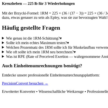
Kreuzheben — 225 lb für 3 Wiederholungen
Mit der Brzycki-Formel: 1RM = 225 × (36 / (37 − 3)) = 225 × (36 / 
dazu, etwas genauer zu sein als Epley, was sie zur bevorzugten Wah
Häufig gestellte Fragen
Wie genau ist die 1RM-Schätzung?
▾
Sollte ich mein echtes Maximum testen?
▾
Welchen Prozentsatz des 1RM sollte ich für Muskelaufbau verwen
Wie oft sollte ich mein 1RM neu berechnen?
▾
Was ist RPE (Rate of Perceived Exertion — wahrgenommene Ans
Auch Einheitenumrechnungen benötigt?
Entdecke unsere professionelle Einheitenumrechnungsplattform:
PrecisionConvert besuchen →
Erweiterter Konverter • Wissenschaftliche Werkzeuge • Professionell