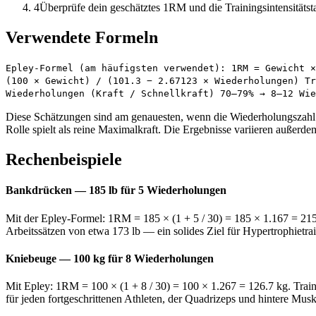
4
Überprüfe dein geschätztes 1RM und die Trainingsintensitätsta
Verwendete Formeln
Epley-Formel (am häufigsten verwendet): 1RM = Gewicht ×
(100 × Gewicht) / (101.3 − 2.67123 × Wiederholungen) Tr
Wiederholungen (Kraft / Schnellkraft) 70–79% → 8–12 Wie
Diese Schätzungen sind am genauesten, wenn die Wiederholungszahl 
Rolle spielt als reine Maximalkraft. Die Ergebnisse variieren außerd
Rechenbeispiele
Bankdrücken — 185 lb für 5 Wiederholungen
Mit der Epley-Formel: 1RM = 185 × (1 + 5 / 30) = 185 × 1.167 = 21
Arbeitssätzen von etwa 173 lb — ein solides Ziel für Hypertrophietra
Kniebeuge — 100 kg für 8 Wiederholungen
Mit Epley: 1RM = 100 × (1 + 8 / 30) = 100 × 1.267 = 126.7 kg. Trai
für jeden fortgeschrittenen Athleten, der Quadrizeps und hintere Mus