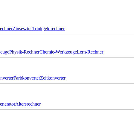
echner
Zinseszins
Trinkgeldrechner
zeuge
Physik-Rechner
Chemie-Werkzeuge
Lern-Rechner
nverter
Farbkonverter
Zeitkonverter
nerator
Altersrechner