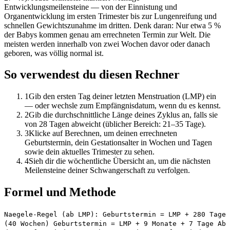
Entwicklungsmeilensteine — von der Einnistung und
Organentwicklung im ersten Trimester bis zur Lungenreifung und
schnellen Gewichtszunahme im dritten. Denk daran: Nur etwa 5 %
der Babys kommen genau am errechneten Termin zur Welt. Die
meisten werden innerhalb von zwei Wochen davor oder danach
geboren, was völlig normal ist.
So verwendest du diesen Rechner
1
Gib den ersten Tag deiner letzten Menstruation (LMP) ein
— oder wechsle zum Empfängnisdatum, wenn du es kennst.
2
Gib die durchschnittliche Länge deines Zyklus an, falls sie
von 28 Tagen abweicht (üblicher Bereich: 21–35 Tage).
3
Klicke auf Berechnen, um deinen errechneten
Geburtstermin, dein Gestationsalter in Wochen und Tagen
sowie dein aktuelles Trimester zu sehen.
4
Sieh dir die wöchentliche Übersicht an, um die nächsten
Meilensteine deiner Schwangerschaft zu verfolgen.
Formel und Methode
Naegele-Regel (ab LMP): Geburtstermin = LMP + 280 Tage
(40 Wochen) Geburtstermin = LMP + 9 Monate + 7 Tage Ab