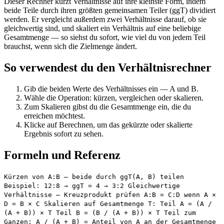
Dieser Rechner kürzt Verhältnisse auf ihre kleinste Form, indem
beide Teile durch ihren größten gemeinsamen Teiler (ggT) dividiert
werden. Er vergleicht außerdem zwei Verhältnisse darauf, ob sie
gleichwertig sind, und skaliert ein Verhältnis auf eine beliebige
Gesamtmenge — so siehst du sofort, wie viel du von jedem Teil
brauchst, wenn sich die Zielmenge ändert.
So verwendest du den Verhältnisrechner
Gib die beiden Werte des Verhältnisses ein — A und B.
Wähle die Operation: kürzen, vergleichen oder skalieren.
Zum Skalieren gibst du die Gesamtmenge ein, die du
erreichen möchtest.
Klicke auf Berechnen, um das gekürzte oder skalierte
Ergebnis sofort zu sehen.
Formeln und Referenz
Kürzen von A:B — beide durch ggT(A, B) teilen
Beispiel: 12:8 → ggT = 4 → 3:2 Gleichwertige
Verhältnisse — Kreuzprodukt prüfen A:B = C:D wenn A ×
D = B × C Skalieren auf Gesamtmenge T: Teil A = (A /
(A + B)) × T Teil B = (B / (A + B)) × T Teil zum
Ganzen: A / (A + B) = Anteil von A an der Gesamtmenge