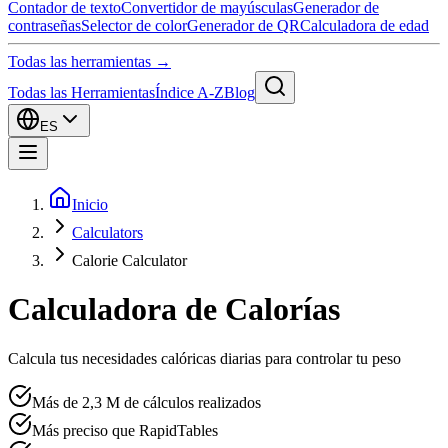
Contador de texto
Convertidor de mayúsculas
Generador de
contraseñas
Selector de color
Generador de QR
Calculadora de edad
Todas las herramientas →
Todas las Herramientas
Índice A-Z
Blog
ES
Inicio
Calculators
Calorie Calculator
Calculadora de Calorías
Calcula tus necesidades calóricas diarias para controlar tu peso
Más de 2,3 M de cálculos realizados
Más preciso que RapidTables