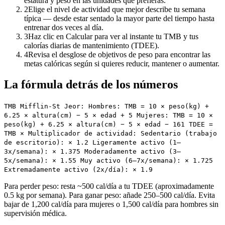
estatura y peso en las unidades que prefieras.
2
Elige el nivel de actividad que mejor describe tu semana
típica — desde estar sentado la mayor parte del tiempo hasta
entrenar dos veces al día.
3
Haz clic en Calcular para ver al instante tu TMB y tus
calorías diarias de mantenimiento (TDEE).
4
Revisa el desglose de objetivos de peso para encontrar las
metas calóricas según si quieres reducir, mantener o aumentar.
La fórmula detrás de los números
TMB Mifflin-St Jeor: Hombres: TMB = 10 × peso(kg) +
6.25 × altura(cm) − 5 × edad + 5 Mujeres: TMB = 10 ×
peso(kg) + 6.25 × altura(cm) − 5 × edad − 161 TDEE =
TMB × Multiplicador de actividad: Sedentario (trabajo
de escritorio): × 1.2 Ligeramente activo (1–
3x/semana): × 1.375 Moderadamente activo (3–
5x/semana): × 1.55 Muy activo (6–7x/semana): × 1.725
Extremadamente activo (2x/día): × 1.9
Para perder peso: resta ~500 cal/día a tu TDEE (aproximadamente
0.5 kg por semana). Para ganar peso: añade 250–500 cal/día. Evita
bajar de 1,200 cal/día para mujeres o 1,500 cal/día para hombres sin
supervisión médica.