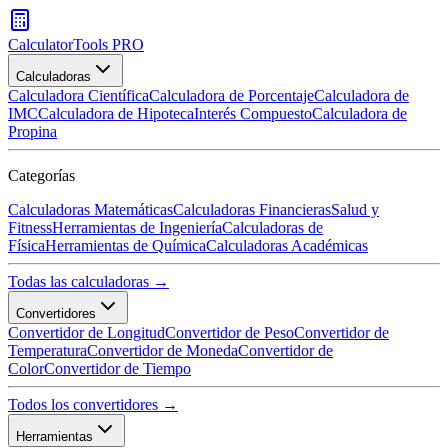
CalculatorTools PRO
Calculadoras
Calculadora Científica
Calculadora de Porcentaje
Calculadora de
IMC
Calculadora de Hipoteca
Interés Compuesto
Calculadora de
Propina
Categorías
Calculadoras Matemáticas
Calculadoras Financieras
Salud y
Fitness
Herramientas de Ingeniería
Calculadoras de
Física
Herramientas de Química
Calculadoras Académicas
Todas las calculadoras →
Convertidores
Convertidor de Longitud
Convertidor de Peso
Convertidor de
Temperatura
Convertidor de Moneda
Convertidor de
Color
Convertidor de Tiempo
Todos los convertidores →
Herramientas