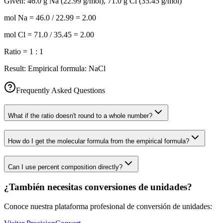
Given:
46.0 g Na (22.99 g/mol), 71.0 g Cl (35.45 g/mol)
mol Na = 46.0 / 22.99 = 2.00
mol Cl = 71.0 / 35.45 = 2.00
Ratio = 1 : 1
Result:
Empirical formula: NaCl
Frequently Asked Questions
What if the ratio doesn't round to a whole number?
How do I get the molecular formula from the empirical formula?
Can I use percent composition directly?
¿También necesitas conversiones de unidades?
Conoce nuestra plataforma profesional de conversión de unidades: