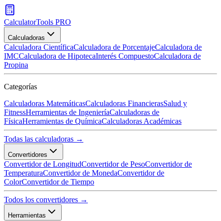
CalculatorTools PRO
Calculadoras
Calculadora Científica
Calculadora de Porcentaje
Calculadora de
IMC
Calculadora de Hipoteca
Interés Compuesto
Calculadora de
Propina
Categorías
Calculadoras Matemáticas
Calculadoras Financieras
Salud y
Fitness
Herramientas de Ingeniería
Calculadoras de
Física
Herramientas de Química
Calculadoras Académicas
Todas las calculadoras →
Convertidores
Convertidor de Longitud
Convertidor de Peso
Convertidor de
Temperatura
Convertidor de Moneda
Convertidor de
Color
Convertidor de Tiempo
Todos los convertidores →
Herramientas