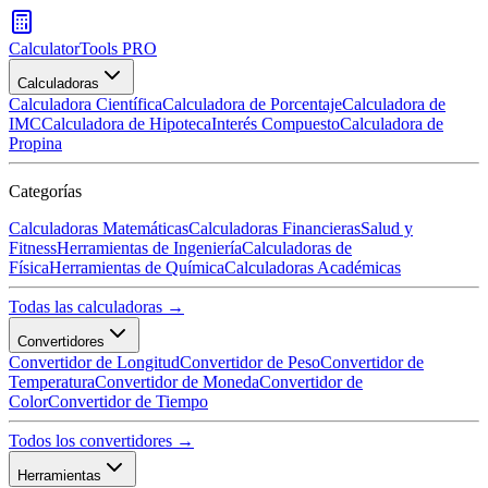
CalculatorTools PRO
Calculadoras
Calculadora Científica
Calculadora de Porcentaje
Calculadora de
IMC
Calculadora de Hipoteca
Interés Compuesto
Calculadora de
Propina
Categorías
Calculadoras Matemáticas
Calculadoras Financieras
Salud y
Fitness
Herramientas de Ingeniería
Calculadoras de
Física
Herramientas de Química
Calculadoras Académicas
Todas las calculadoras →
Convertidores
Convertidor de Longitud
Convertidor de Peso
Convertidor de
Temperatura
Convertidor de Moneda
Convertidor de
Color
Convertidor de Tiempo
Todos los convertidores →
Herramientas