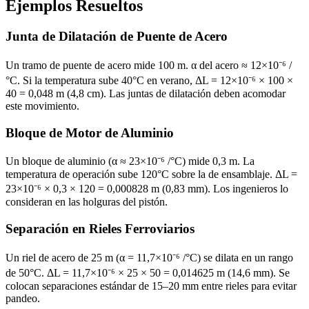
Ejemplos Resueltos
Junta de Dilatación de Puente de Acero
Un tramo de puente de acero mide 100 m. α del acero ≈ 12×10⁻⁶ /
°C. Si la temperatura sube 40°C en verano, ΔL = 12×10⁻⁶ × 100 ×
40 = 0,048 m (4,8 cm). Las juntas de dilatación deben acomodar
este movimiento.
Bloque de Motor de Aluminio
Un bloque de aluminio (α ≈ 23×10⁻⁶ /°C) mide 0,3 m. La
temperatura de operación sube 120°C sobre la de ensamblaje. ΔL =
23×10⁻⁶ × 0,3 × 120 = 0,000828 m (0,83 mm). Los ingenieros lo
consideran en las holguras del pistón.
Separación en Rieles Ferroviarios
Un riel de acero de 25 m (α = 11,7×10⁻⁶ /°C) se dilata en un rango
de 50°C. ΔL = 11,7×10⁻⁶ × 25 × 50 = 0,014625 m (14,6 mm). Se
colocan separaciones estándar de 15–20 mm entre rieles para evitar
pandeo.