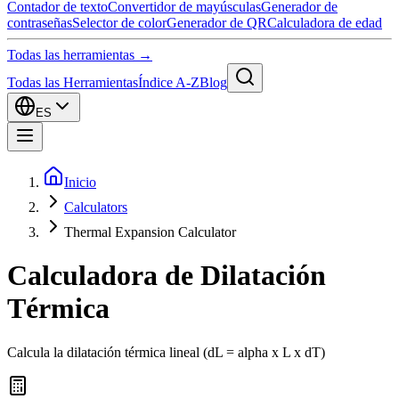
Contador de texto
Convertidor de mayúsculas
Generador de
contraseñas
Selector de color
Generador de QR
Calculadora de edad
Todas las herramientas →
Todas las Herramientas
Índice A-Z
Blog
ES
Inicio
Calculators
Thermal Expansion Calculator
Calculadora de Dilatación
Térmica
Calcula la dilatación térmica lineal (dL = alpha x L x dT)