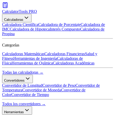
CalculatorTools PRO
Calculadoras
Calculadora Científica
Calculadora de Porcentaje
Calculadora de
IMC
Calculadora de Hipoteca
Interés Compuesto
Calculadora de
Propina
Categorías
Calculadoras Matemáticas
Calculadoras Financieras
Salud y
Fitness
Herramientas de Ingeniería
Calculadoras de
Física
Herramientas de Química
Calculadoras Académicas
Todas las calculadoras →
Convertidores
Convertidor de Longitud
Convertidor de Peso
Convertidor de
Temperatura
Convertidor de Moneda
Convertidor de
Color
Convertidor de Tiempo
Todos los convertidores →
Herramientas