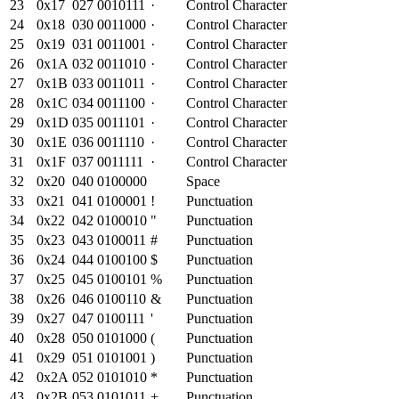
23
0x
17
027
0010111
·
Control Character
24
0x
18
030
0011000
·
Control Character
25
0x
19
031
0011001
·
Control Character
26
0x
1A
032
0011010
·
Control Character
27
0x
1B
033
0011011
·
Control Character
28
0x
1C
034
0011100
·
Control Character
29
0x
1D
035
0011101
·
Control Character
30
0x
1E
036
0011110
·
Control Character
31
0x
1F
037
0011111
·
Control Character
32
0x
20
040
0100000
Space
33
0x
21
041
0100001
!
Punctuation
34
0x
22
042
0100010
"
Punctuation
35
0x
23
043
0100011
#
Punctuation
36
0x
24
044
0100100
$
Punctuation
37
0x
25
045
0100101
%
Punctuation
38
0x
26
046
0100110
&
Punctuation
39
0x
27
047
0100111
'
Punctuation
40
0x
28
050
0101000
(
Punctuation
41
0x
29
051
0101001
)
Punctuation
42
0x
2A
052
0101010
*
Punctuation
43
0x
2B
053
0101011
+
Punctuation