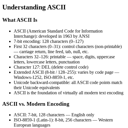
Understanding ASCII
What ASCII Is
ASCII (American Standard Code for Information
Interchange): developed in 1963 by ANSI
7-bit encoding: 128 characters (0–127)
First 32 characters (0–31): control characters (non-printable)
— carriage return, line feed, tab, null, etc.
Characters 32–126: printable — space, digits, uppercase
letters, lowercase letters, punctuation
Character 127: DEL (delete control code)
Extended ASCII (8-bit / 128–255): varies by code page —
Windows-1252, ISO-8859-1, etc.
Unicode backward-compatible: all ASCII code points match
their Unicode equivalents
ASCII is the foundation of virtually all modern text encoding
ASCII vs. Modern Encoding
ASCII: 7-bit, 128 characters — English only
ISO-8859-1 (Latin-1): 8-bit, 256 characters — Western
European languages