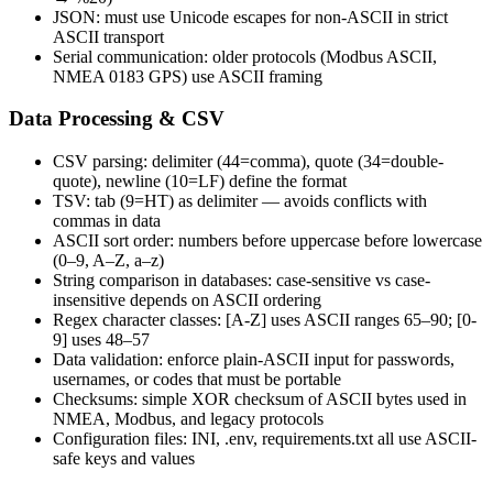
JSON: must use Unicode escapes for non-ASCII in strict
ASCII transport
Serial communication: older protocols (Modbus ASCII,
NMEA 0183 GPS) use ASCII framing
Data Processing & CSV
CSV parsing: delimiter (44=comma), quote (34=double-
quote), newline (10=LF) define the format
TSV: tab (9=HT) as delimiter — avoids conflicts with
commas in data
ASCII sort order: numbers before uppercase before lowercase
(0–9, A–Z, a–z)
String comparison in databases: case-sensitive vs case-
insensitive depends on ASCII ordering
Regex character classes: [A-Z] uses ASCII ranges 65–90; [0-
9] uses 48–57
Data validation: enforce plain-ASCII input for passwords,
usernames, or codes that must be portable
Checksums: simple XOR checksum of ASCII bytes used in
NMEA, Modbus, and legacy protocols
Configuration files: INI, .env, requirements.txt all use ASCII-
safe keys and values