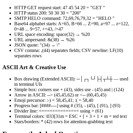
HTTP GET request start: 47 45 54 20 = "GET "
HTTP status 200: 50 30 30 = "200"
SMTP HELO command: 72,69,76,79,32 = "HELO "
Base64 alphabet starts: A=65, B=66 ... Z=90, a=97 ... z=122,
0=48 ... 9=57, +=43, /=47
URL space encoding: space(32) → %20
URL ampersand: &(38) → %26
JSON quote: "(34) → \"
CSV comma: ,(44) separates fields; CSV newline: LF(10)
separates rows
ASCII Art & Creative Use
Box drawing (Extended ASCII): ─│┌┐└┘├┤┬┴┼ — used
in terminal UIs
Simple box: corners use + (43), sides use - (45) and | (124)
Arrow in ASCII: --> (45,45,62) or <-- (60,45,45)
Emoji precursor: :-) = 58,45,41; :( = 58,40
Progress bar: [####----] using # (35), - (45), [ (91), ] (93)
Divider line: =============== using = (61)
Terminal colors: \033[31m = ESC + [ + 3 + 1 + m = red text
Stars/borders: * (42) rows for attention-grabbing text