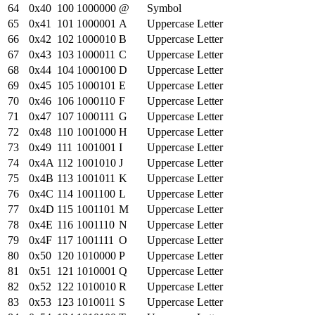
64
0x
40
100
1000000
@
Symbol
65
0x
41
101
1000001
A
Uppercase Letter
66
0x
42
102
1000010
B
Uppercase Letter
67
0x
43
103
1000011
C
Uppercase Letter
68
0x
44
104
1000100
D
Uppercase Letter
69
0x
45
105
1000101
E
Uppercase Letter
70
0x
46
106
1000110
F
Uppercase Letter
71
0x
47
107
1000111
G
Uppercase Letter
72
0x
48
110
1001000
H
Uppercase Letter
73
0x
49
111
1001001
I
Uppercase Letter
74
0x
4A
112
1001010
J
Uppercase Letter
75
0x
4B
113
1001011
K
Uppercase Letter
76
0x
4C
114
1001100
L
Uppercase Letter
77
0x
4D
115
1001101
M
Uppercase Letter
78
0x
4E
116
1001110
N
Uppercase Letter
79
0x
4F
117
1001111
O
Uppercase Letter
80
0x
50
120
1010000
P
Uppercase Letter
81
0x
51
121
1010001
Q
Uppercase Letter
82
0x
52
122
1010010
R
Uppercase Letter
83
0x
53
123
1010011
S
Uppercase Letter