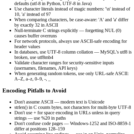
defaults (utf-8 in Python, UTF-8 in Java)
Use character literals instead of magic numbers: '\n' instead of
10, 'a' instead of 97
When comparing characters, be case-aware: 'A' and 'a' differ
by exactly 32 in ASCII
Null-terminate C strings explicitly — forgetting NUL (0)
causes buffer overruns
For network protocols, always use ASCII-safe encoding for
header values
In databases, use UTF-8 column collation — MySQL's utf8 is
broken, use utf8mb4
Validate character ranges for security-sensitive inputs
(usernames, filenames, API keys)
When generating random tokens, use only URL-safe ASCII:
A–Z, a–z, 0–9, -, _
Encoding Pitfalls to Avoid
Don't assume ASCII — modern text is Unicode
strlen() in C counts bytes, not characters for multi-byte UTF-8
Don't use + for space encoding in URLs unless in query
strings — use %20 in paths
Don't confuse code pages — Windows-1252 and ISO-8859-1
differ at positions 128–159