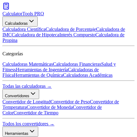
CalculatorTools PRO
Calculadoras
Calculadora Científica
Calculadora de Porcentaje
Calculadora de
IMC
Calculadora de Hipoteca
Interés Compuesto
Calculadora de
Propina
Categorías
Calculadoras Matemáticas
Calculadoras Financieras
Salud y
Fitness
Herramientas de Ingeniería
Calculadoras de
Física
Herramientas de Química
Calculadoras Académicas
Todas las calculadoras →
Convertidores
Convertidor de Longitud
Convertidor de Peso
Convertidor de
Temperatura
Convertidor de Moneda
Convertidor de
Color
Convertidor de Tiempo
Todos los convertidores →
Herramientas