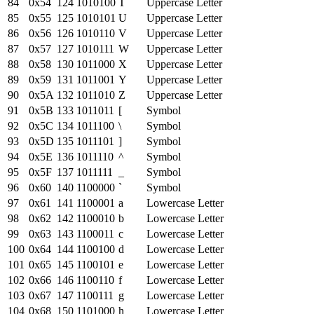
84
0x
54
124
1010100
T
Uppercase Letter
85
0x
55
125
1010101
U
Uppercase Letter
86
0x
56
126
1010110
V
Uppercase Letter
87
0x
57
127
1010111
W
Uppercase Letter
88
0x
58
130
1011000
X
Uppercase Letter
89
0x
59
131
1011001
Y
Uppercase Letter
90
0x
5A
132
1011010
Z
Uppercase Letter
91
0x
5B
133
1011011
[
Symbol
92
0x
5C
134
1011100
\
Symbol
93
0x
5D
135
1011101
]
Symbol
94
0x
5E
136
1011110
^
Symbol
95
0x
5F
137
1011111
_
Symbol
96
0x
60
140
1100000
`
Symbol
97
0x
61
141
1100001
a
Lowercase Letter
98
0x
62
142
1100010
b
Lowercase Letter
99
0x
63
143
1100011
c
Lowercase Letter
100
0x
64
144
1100100
d
Lowercase Letter
101
0x
65
145
1100101
e
Lowercase Letter
102
0x
66
146
1100110
f
Lowercase Letter
103
0x
67
147
1100111
g
Lowercase Letter
104
0x
68
150
1101000
h
Lowercase Letter