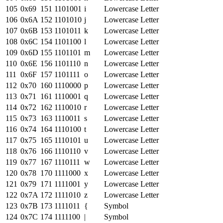
105
0x
69
151
1101001
i
Lowercase Letter
106
0x
6A
152
1101010
j
Lowercase Letter
107
0x
6B
153
1101011
k
Lowercase Letter
108
0x
6C
154
1101100
l
Lowercase Letter
109
0x
6D
155
1101101
m
Lowercase Letter
110
0x
6E
156
1101110
n
Lowercase Letter
111
0x
6F
157
1101111
o
Lowercase Letter
112
0x
70
160
1110000
p
Lowercase Letter
113
0x
71
161
1110001
q
Lowercase Letter
114
0x
72
162
1110010
r
Lowercase Letter
115
0x
73
163
1110011
s
Lowercase Letter
116
0x
74
164
1110100
t
Lowercase Letter
117
0x
75
165
1110101
u
Lowercase Letter
118
0x
76
166
1110110
v
Lowercase Letter
119
0x
77
167
1110111
w
Lowercase Letter
120
0x
78
170
1111000
x
Lowercase Letter
121
0x
79
171
1111001
y
Lowercase Letter
122
0x
7A
172
1111010
z
Lowercase Letter
123
0x
7B
173
1111011
{
Symbol
124
0x
7C
174
1111100
|
Symbol