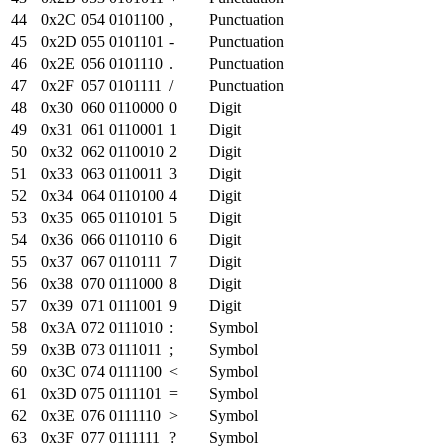
44
0x
2C
054
0101100
,
Punctuation
45
0x
2D
055
0101101
-
Punctuation
46
0x
2E
056
0101110
.
Punctuation
47
0x
2F
057
0101111
/
Punctuation
48
0x
30
060
0110000
0
Digit
49
0x
31
061
0110001
1
Digit
50
0x
32
062
0110010
2
Digit
51
0x
33
063
0110011
3
Digit
52
0x
34
064
0110100
4
Digit
53
0x
35
065
0110101
5
Digit
54
0x
36
066
0110110
6
Digit
55
0x
37
067
0110111
7
Digit
56
0x
38
070
0111000
8
Digit
57
0x
39
071
0111001
9
Digit
58
0x
3A
072
0111010
:
Symbol
59
0x
3B
073
0111011
;
Symbol
60
0x
3C
074
0111100
<
Symbol
61
0x
3D
075
0111101
=
Symbol
62
0x
3E
076
0111110
>
Symbol
63
0x
3F
077
0111111
?
Symbol