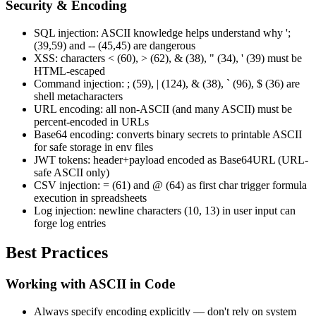
Security & Encoding
SQL injection: ASCII knowledge helps understand why ';
(39,59) and -- (45,45) are dangerous
XSS: characters < (60), > (62), & (38), " (34), ' (39) must be
HTML-escaped
Command injection: ; (59), | (124), & (38), ` (96), $ (36) are
shell metacharacters
URL encoding: all non-ASCII (and many ASCII) must be
percent-encoded in URLs
Base64 encoding: converts binary secrets to printable ASCII
for safe storage in env files
JWT tokens: header+payload encoded as Base64URL (URL-
safe ASCII only)
CSV injection: = (61) and @ (64) as first char trigger formula
execution in spreadsheets
Log injection: newline characters (10, 13) in user input can
forge log entries
Best Practices
Working with ASCII in Code
Always specify encoding explicitly — don't rely on system