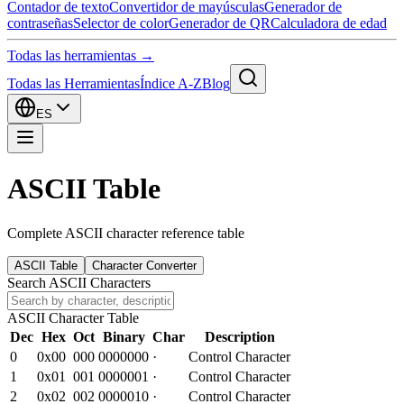
Contador de texto
Convertidor de mayúsculas
Generador de
contraseñas
Selector de color
Generador de QR
Calculadora de edad
Todas las herramientas →
Todas las Herramientas
Índice A-Z
Blog
ES
ASCII Table
Complete ASCII character reference table
ASCII Table
Character Converter
Search ASCII Characters
ASCII Character Table
Dec
Hex
Oct
Binary
Char
Description
0
0x
00
000
0000000
·
Control Character
1
0x
01
001
0000001
·
Control Character
2
0x
02
002
0000010
·
Control Character