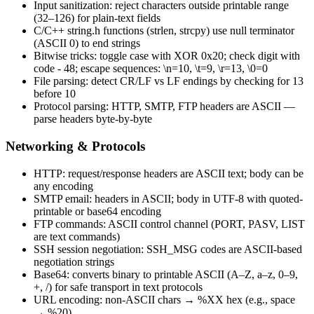
Input sanitization: reject characters outside printable range
(32–126) for plain-text fields
C/C++ string.h functions (strlen, strcpy) use null terminator
(ASCII 0) to end strings
Bitwise tricks: toggle case with XOR 0x20; check digit with
code - 48; escape sequences: \n=10, \t=9, \r=13, \0=0
File parsing: detect CR/LF vs LF endings by checking for 13
before 10
Protocol parsing: HTTP, SMTP, FTP headers are ASCII —
parse headers byte-by-byte
Networking & Protocols
HTTP: request/response headers are ASCII text; body can be
any encoding
SMTP email: headers in ASCII; body in UTF-8 with quoted-
printable or base64 encoding
FTP commands: ASCII control channel (PORT, PASV, LIST
are text commands)
SSH session negotiation: SSH_MSG codes are ASCII-based
negotiation strings
Base64: converts binary to printable ASCII (A–Z, a–z, 0–9,
+, /) for safe transport in text protocols
URL encoding: non-ASCII chars → %XX hex (e.g., space
→ %20)