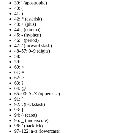
39: ' (apostrophe)
40: (
41: )
42: * (asterisk)
43: + (plus)
44: , (comma)
45: - (hyphen)
46: . (period)
47: / (forward slash)
48–57: 0–9 (digits)
58: :
59: ;
60: <
61: =
62: >
63: ?
64: @
65–90: A–Z (uppercase)
91: [
92: \ (backslash)
93: ]
94: ^ (caret)
95: _ (underscore)
96: ` (backtick)
97–122: a–z (lowercase)