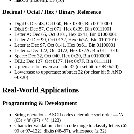
macOS (modern): LF (10)
Decimal / Octal / Hex / Binary Reference
Digit 0: Dec 48, Oct 060, Hex 0x30, Bin 00110000
Digit 9: Dec 57, Oct 071, Hex 0x39, Bin 00111001
Letter A: Dec 65, Oct 0101, Hex 0x41, Bin 01000001
Letter Z: Dec 90, Oct 0132, Hex 0x5A, Bin 01011010
Letter a: Dec 97, Oct 0141, Hex 0x61, Bin 01100001
Letter z: Dec 122, Oct 0172, Hex 0x7A, Bin 01111010
Space: Dec 32, Oct 040, Hex 0x20, Bin 00100000
DEL: Dec 127, Oct 0177, Hex 0x7F, Bin 01111111
Uppercase to lowercase: add 32 (or set bit 5: OR 0x20)
Lowercase to uppercase: subtract 32 (or clear bit 5: AND
~0x20)
Real-World Applications
Programming & Development
String operations: ASCII codes determine sort order — 'A'
(65) < 'a' (97) < '{' (123)
Character validation: check code range to classify letters (65–
90 or 97–122), digits (48–57), whitespace (≤ 32)