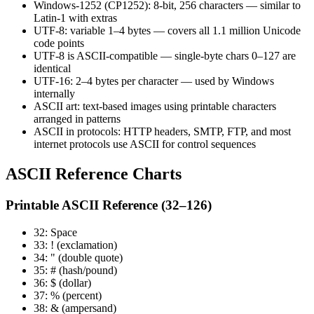
Windows-1252 (CP1252): 8-bit, 256 characters — similar to
Latin-1 with extras
UTF-8: variable 1–4 bytes — covers all 1.1 million Unicode
code points
UTF-8 is ASCII-compatible — single-byte chars 0–127 are
identical
UTF-16: 2–4 bytes per character — used by Windows
internally
ASCII art: text-based images using printable characters
arranged in patterns
ASCII in protocols: HTTP headers, SMTP, FTP, and most
internet protocols use ASCII for control sequences
ASCII Reference Charts
Printable ASCII Reference (32–126)
32: Space
33: ! (exclamation)
34: " (double quote)
35: # (hash/pound)
36: $ (dollar)
37: % (percent)
38: & (ampersand)