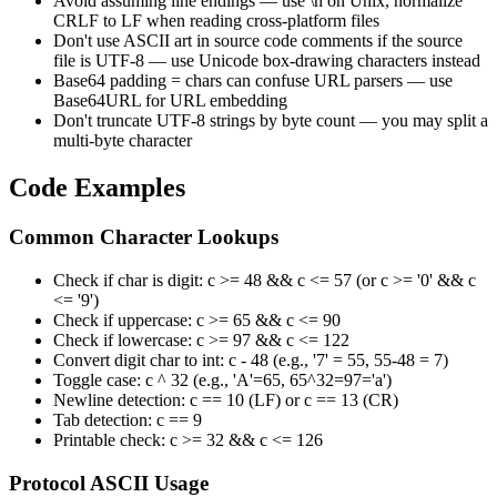
Avoid assuming line endings — use \n on Unix, normalize
CRLF to LF when reading cross-platform files
Don't use ASCII art in source code comments if the source
file is UTF-8 — use Unicode box-drawing characters instead
Base64 padding = chars can confuse URL parsers — use
Base64URL for URL embedding
Don't truncate UTF-8 strings by byte count — you may split a
multi-byte character
Code Examples
Common Character Lookups
Check if char is digit: c >= 48 && c <= 57 (or c >= '0' && c
<= '9')
Check if uppercase: c >= 65 && c <= 90
Check if lowercase: c >= 97 && c <= 122
Convert digit char to int: c - 48 (e.g., '7' = 55, 55-48 = 7)
Toggle case: c ^ 32 (e.g., 'A'=65, 65^32=97='a')
Newline detection: c == 10 (LF) or c == 13 (CR)
Tab detection: c == 9
Printable check: c >= 32 && c <= 126
Protocol ASCII Usage