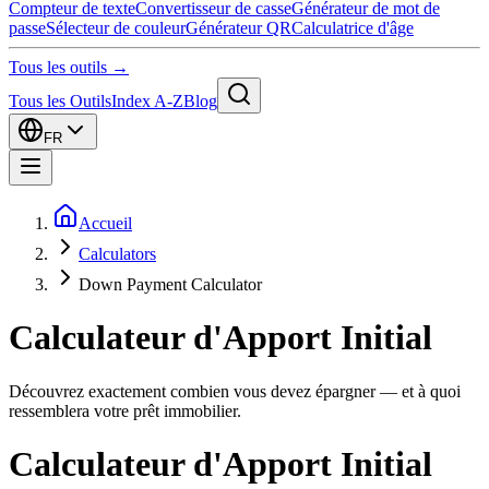
Compteur de texte
Convertisseur de casse
Générateur de mot de
passe
Sélecteur de couleur
Générateur QR
Calculatrice d'âge
Tous les outils →
Tous les Outils
Index A-Z
Blog
FR
Accueil
Calculators
Down Payment Calculator
Calculateur d'Apport Initial
Découvrez exactement combien vous devez épargner — et à quoi
ressemblera votre prêt immobilier.
Calculateur d'Apport Initial