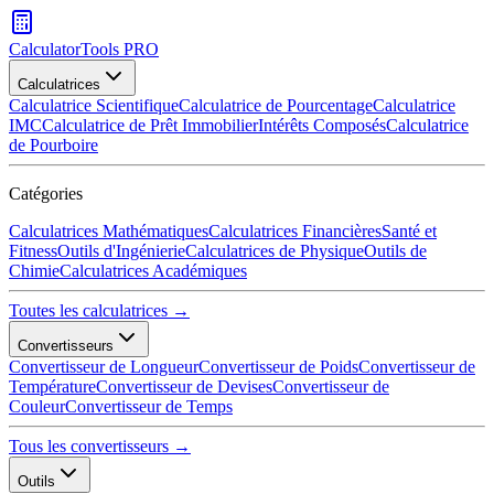
CalculatorTools PRO
Calculatrices
Calculatrice Scientifique
Calculatrice de Pourcentage
Calculatrice
IMC
Calculatrice de Prêt Immobilier
Intérêts Composés
Calculatrice
de Pourboire
Catégories
Calculatrices Mathématiques
Calculatrices Financières
Santé et
Fitness
Outils d'Ingénierie
Calculatrices de Physique
Outils de
Chimie
Calculatrices Académiques
Toutes les calculatrices →
Convertisseurs
Convertisseur de Longueur
Convertisseur de Poids
Convertisseur de
Température
Convertisseur de Devises
Convertisseur de
Couleur
Convertisseur de Temps
Tous les convertisseurs →
Outils