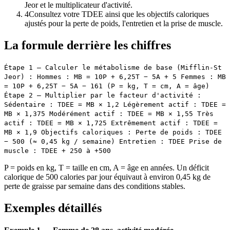
Jeor et le multiplicateur d'activité.
4
Consultez votre TDEE ainsi que les objectifs caloriques
ajustés pour la perte de poids, l'entretien et la prise de muscle.
La formule derrière les chiffres
Étape 1 — Calculer le métabolisme de base (Mifflin-St
Jeor) : Hommes : MB = 10P + 6,25T − 5A + 5 Femmes : MB
= 10P + 6,25T − 5A − 161 (P = kg, T = cm, A = âge)
Étape 2 — Multiplier par le facteur d'activité :
Sédentaire : TDEE = MB × 1,2 Légèrement actif : TDEE =
MB × 1,375 Modérément actif : TDEE = MB × 1,55 Très
actif : TDEE = MB × 1,725 Extrêmement actif : TDEE =
MB × 1,9 Objectifs caloriques : Perte de poids : TDEE
− 500 (≈ 0,45 kg / semaine) Entretien : TDEE Prise de
muscle : TDEE + 250 à +500
P = poids en kg, T = taille en cm, A = âge en années. Un déficit
calorique de 500 calories par jour équivaut à environ 0,45 kg de
perte de graisse par semaine dans des conditions stables.
Exemples détaillés