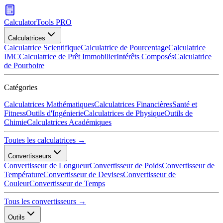
CalculatorTools PRO
Calculatrices
Calculatrice Scientifique
Calculatrice de Pourcentage
Calculatrice
IMC
Calculatrice de Prêt Immobilier
Intérêts Composés
Calculatrice
de Pourboire
Catégories
Calculatrices Mathématiques
Calculatrices Financières
Santé et
Fitness
Outils d'Ingénierie
Calculatrices de Physique
Outils de
Chimie
Calculatrices Académiques
Toutes les calculatrices →
Convertisseurs
Convertisseur de Longueur
Convertisseur de Poids
Convertisseur de
Température
Convertisseur de Devises
Convertisseur de
Couleur
Convertisseur de Temps
Tous les convertisseurs →
Outils