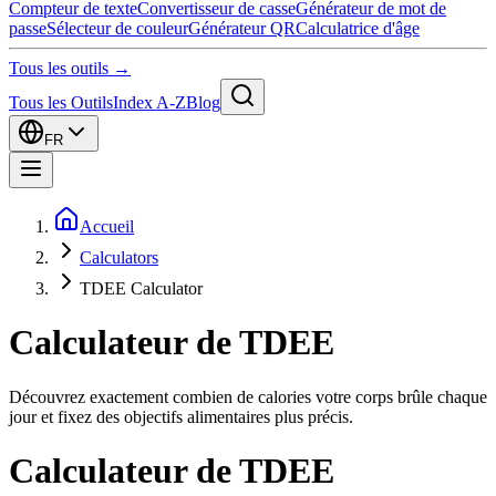
Compteur de texte
Convertisseur de casse
Générateur de mot de
passe
Sélecteur de couleur
Générateur QR
Calculatrice d'âge
Tous les outils →
Tous les Outils
Index A-Z
Blog
FR
Accueil
Calculators
TDEE Calculator
Calculateur de TDEE
Découvrez exactement combien de calories votre corps brûle chaque
jour et fixez des objectifs alimentaires plus précis.
Calculateur de TDEE