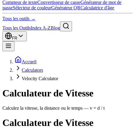
Compteur de texte
Convertisseur de casse
Générateur de mot de
passe
Sélecteur de couleur
Générateur QR
Calculatrice d'âge
Tous les outils →
Tous les Outils
Index A-Z
Blog
FR
Accueil
Calculators
Velocity Calculator
Calculateur de Vitesse
Calculez la vitesse, la distance ou le temps — v = d / t
Calculateur de Vitesse