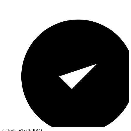
CalculatorTools PRO