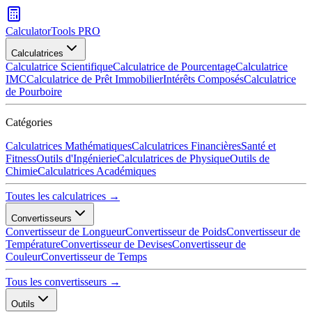
CalculatorTools PRO
Calculatrices
Calculatrice Scientifique
Calculatrice de Pourcentage
Calculatrice
IMC
Calculatrice de Prêt Immobilier
Intérêts Composés
Calculatrice
de Pourboire
Catégories
Calculatrices Mathématiques
Calculatrices Financières
Santé et
Fitness
Outils d'Ingénierie
Calculatrices de Physique
Outils de
Chimie
Calculatrices Académiques
Toutes les calculatrices →
Convertisseurs
Convertisseur de Longueur
Convertisseur de Poids
Convertisseur de
Température
Convertisseur de Devises
Convertisseur de
Couleur
Convertisseur de Temps
Tous les convertisseurs →
Outils