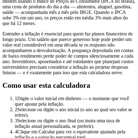
medem usando o Índice de Preços ao Consumidor (IPCA no Brasil),
uma cesta de produtos do dia a dia — alimentos, aluguel, gasolina,
saúde — acompanhada mês a mês pelo IBGE. Quando o IPCA
sobe 3% em um ano, os preços estão em média 3% mais altos do
que há 12 meses.
Entender a inflação é essencial para quem faz planos financeiros de
longo prazo. Um salário que parece generoso hoje pode perder um
valor real considerável em uma década se os reajustes não
acompanharem a desvalorização. A poupança depositada em contas
de baixo rendimento perde poder de compra silenciosamente a cada
ano. Investidores, aposentados e até estudantes que planejam custos
universitários precisam considerar a inflação ao projetar despesas
futuras — e é exatamente para isso que esta calculadora serve.
Como usar esta calculadora
1
Digite o valor inicial em dinheiro — o montante que você
quer ajustar pela inflação.
2
Selecione ou digite o ano inicial (o ano ao qual seu valor se
refere).
3
Selecione ou digite o ano final (ou insira uma taxa de
inflação anual personalizada, se preferir).
4
Clique em Calcular para ver o equivalente ajustado pela
inflação e a variação percentual total.