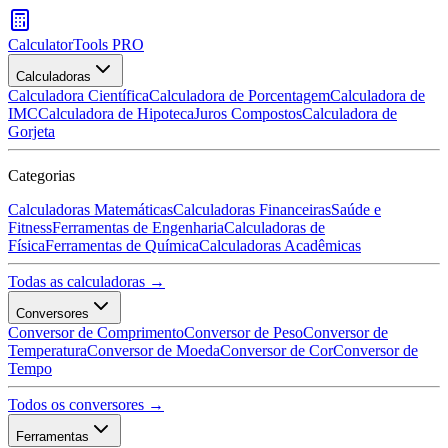
CalculatorTools PRO
Calculadoras
Calculadora Científica
Calculadora de Porcentagem
Calculadora de
IMC
Calculadora de Hipoteca
Juros Compostos
Calculadora de
Gorjeta
Categorias
Calculadoras Matemáticas
Calculadoras Financeiras
Saúde e
Fitness
Ferramentas de Engenharia
Calculadoras de
Física
Ferramentas de Química
Calculadoras Acadêmicas
Todas as calculadoras →
Conversores
Conversor de Comprimento
Conversor de Peso
Conversor de
Temperatura
Conversor de Moeda
Conversor de Cor
Conversor de
Tempo
Todos os conversores →
Ferramentas