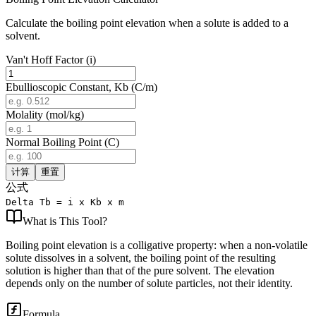
Calculate the boiling point elevation when a solute is added to a
solvent.
Van't Hoff Factor (i)
Ebullioscopic Constant, Kb (C/m)
Molality (mol/kg)
Normal Boiling Point (C)
计算
重置
公式
Delta Tb = i x Kb x m
What is
This Tool
?
Boiling point elevation is a colligative property: when a non-volatile
solute dissolves in a solvent, the boiling point of the resulting
solution is higher than that of the pure solvent. The elevation
depends only on the number of solute particles, not their identity.
Formula