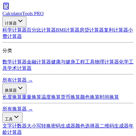
CalculatorTools PRO
计算器
科学计算器
百分比计算器
BMI计算器
房贷计算器
复利计算器
小
费计算器
分类
数学计算器
金融计算器
健康与健身
工程工具
物理计算器
化学工
具
学术计算器
所有计算器 →
换算器
长度换算
重量换算
温度换算
货币换算
颜色换算
时间换算
所有换算器 →
工具
文字计数器
大小写转换
密码生成器
颜色选择器
二维码生成器
年
龄计算器