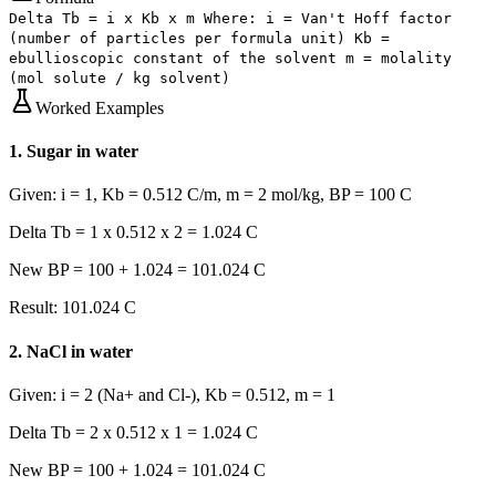
Delta Tb = i x Kb x m Where: i = Van't Hoff factor
(number of particles per formula unit) Kb =
ebullioscopic constant of the solvent m = molality
(mol solute / kg solvent)
Worked Examples
1
.
Sugar in water
Given:
i = 1, Kb = 0.512 C/m, m = 2 mol/kg, BP = 100 C
Delta Tb = 1 x 0.512 x 2 = 1.024 C
New BP = 100 + 1.024 = 101.024 C
Result:
101.024 C
2
.
NaCl in water
Given:
i = 2 (Na+ and Cl-), Kb = 0.512, m = 1
Delta Tb = 2 x 0.512 x 1 = 1.024 C
New BP = 100 + 1.024 = 101.024 C