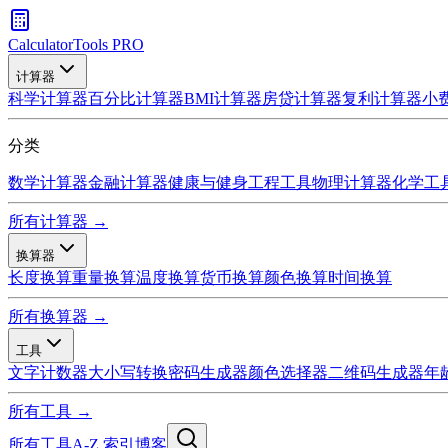
CalculatorTools PRO
计算器
科学计算器
百分比计算器
BMI计算器
房贷计算器
复利计算器
小
分类
数学计算器
金融计算器
健康与健身
工程工具
物理计算器
化学工
所有计算器 →
换算器
长度换算
重量换算
温度换算
货币换算
颜色换算
时间换算
所有换算器 →
工具
文字计数器
大小写转换
密码生成器
颜色选择器
二维码生成器
年
所有工具 →
所有工具
A-Z 索引
博客