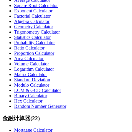
Average Calculator
Square Root Calculator
Exponent Calculator
Factorial Calculator
Algebra Calculator
Geometry Calculator
Trigonometry Calculator
Statistics Calculator
Probability Calculator
Ratio Calculator
Proportion Calculator
Area Calculator
Volume Calculator
Logarithm Calculator
Matrix Calculator
Standard Deviation
Modulo Calculator
LCM & GCD Calculator
Binary Calculator
Hex Calculator
Random Number Generator
金融计算器
(
22
)
Mortgage Calculator