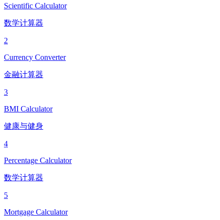
Scientific Calculator
数学计算器
2
Currency Converter
金融计算器
3
BMI Calculator
健康与健身
4
Percentage Calculator
数学计算器
5
Mortgage Calculator