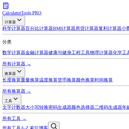
CalculatorTools PRO
计算器
科学计算器
百分比计算器
BMI计算器
房贷计算器
复利计算器
小
分类
数学计算器
金融计算器
健康与健身
工程工具
物理计算器
化学工
所有计算器 →
换算器
长度换算
重量换算
温度换算
货币换算
颜色换算
时间换算
所有换算器 →
工具
文字计数器
大小写转换
密码生成器
颜色选择器
二维码生成器
年
所有工具 →
所有工具
A-Z 索引
博客