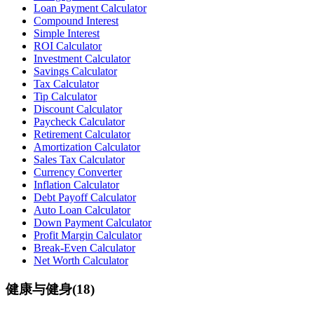
Loan Payment Calculator
Compound Interest
Simple Interest
ROI Calculator
Investment Calculator
Savings Calculator
Tax Calculator
Tip Calculator
Discount Calculator
Paycheck Calculator
Retirement Calculator
Amortization Calculator
Sales Tax Calculator
Currency Converter
Inflation Calculator
Debt Payoff Calculator
Auto Loan Calculator
Down Payment Calculator
Profit Margin Calculator
Break-Even Calculator
Net Worth Calculator
健康与健身
(
18
)