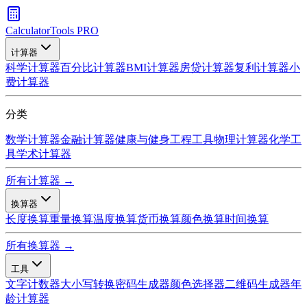
CalculatorTools PRO
计算器
科学计算器
百分比计算器
BMI计算器
房贷计算器
复利计算器
小
费计算器
分类
数学计算器
金融计算器
健康与健身
工程工具
物理计算器
化学工
具
学术计算器
所有计算器 →
换算器
长度换算
重量换算
温度换算
货币换算
颜色换算
时间换算
所有换算器 →
工具
文字计数器
大小写转换
密码生成器
颜色选择器
二维码生成器
年
龄计算器