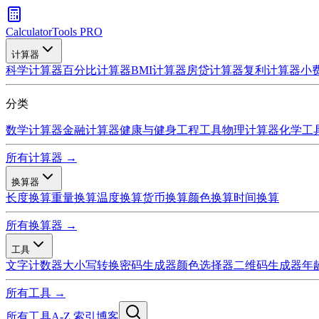
CalculatorTools PRO
计算器
科学计算器
百分比计算器
BMI计算器
房贷计算器
复利计算器
小
分类
数学计算器
金融计算器
健康与健身
工程工具
物理计算器
化学工
所有计算器 →
换算器
长度换算
重量换算
温度换算
货币换算
颜色换算
时间换算
所有换算器 →
工具
文字计数器
大小写转换
密码生成器
颜色选择器
二维码生成器
年
所有工具 →
所有工具
A-Z 索引
博客