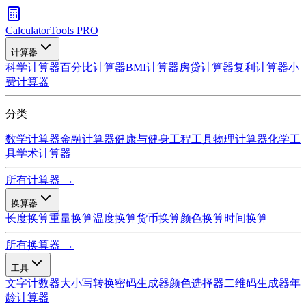
CalculatorTools PRO
计算器
科学计算器
百分比计算器
BMI计算器
房贷计算器
复利计算器
小
费计算器
分类
数学计算器
金融计算器
健康与健身
工程工具
物理计算器
化学工
具
学术计算器
所有计算器 →
换算器
长度换算
重量换算
温度换算
货币换算
颜色换算
时间换算
所有换算器 →
工具
文字计数器
大小写转换
密码生成器
颜色选择器
二维码生成器
年
龄计算器