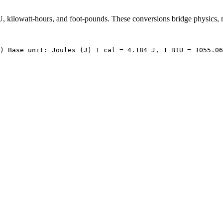
, kilowatt-hours, and foot-pounds. These conversions bridge physics, nut
) Base unit: Joules (J) 1 cal = 4.184 J, 1 BTU = 1055.06