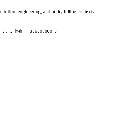
rition, engineering, and utility billing contexts.
 J, 1 kWh = 3,600,000 J