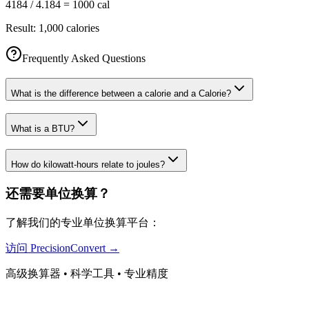
4184 / 4.184 = 1000 cal
Result:
1,000 calories
Frequently Asked Questions
What is the difference between a calorie and a Calorie?
What is a BTU?
How do kilowatt-hours relate to joules?
还需要单位换算？
了解我们的专业单位换算平台：
访问 PrecisionConvert →
高级换算器 • 科学工具 • 专业精度