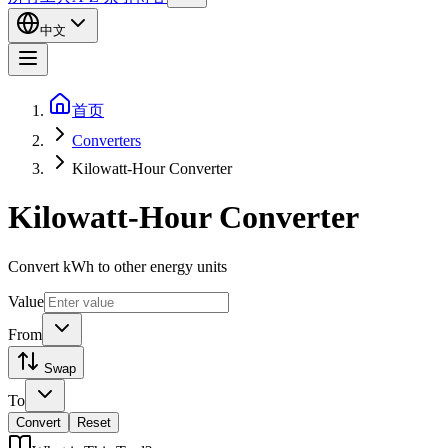
中文
首页
Converters
Kilowatt-Hour Converter
Kilowatt-Hour Converter
Convert kWh to other energy units
Value
From
Swap
To
Convert
Reset