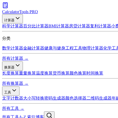
CalculatorTools PRO
计算器
科学计算器
百分比计算器
BMI计算器
房贷计算器
复利计算器
小
分类
数学计算器
金融计算器
健康与健身
工程工具
物理计算器
化学工
所有计算器 →
换算器
长度换算
重量换算
温度换算
货币换算
颜色换算
时间换算
所有换算器 →
工具
文字计数器
大小写转换
密码生成器
颜色选择器
二维码生成器
年
所有工具 →
所有工具
A-Z 索引
博客