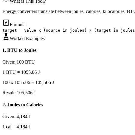
What is
This Tool
?
Energy converters translate between joules, calories, kilocalories, BTU
Formula
target = value x (source in joules) / (target in joules
Worked Examples
1
.
BTU to Joules
Given:
100 BTU
1 BTU = 1055.06 J
100 x 1055.06 = 105,506 J
Result:
105,506 J
2
.
Joules to Calories
Given:
4,184 J
1 cal = 4.184 J