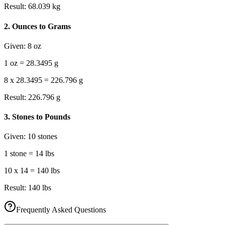
Result:
68.039 kg
2
.
Ounces to Grams
Given:
8 oz
1 oz = 28.3495 g
8 x 28.3495 = 226.796 g
Result:
226.796 g
3
.
Stones to Pounds
Given:
10 stones
1 stone = 14 lbs
10 x 14 = 140 lbs
Result:
140 lbs
Frequently Asked Questions