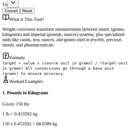
To
Convert
Reset
What is
This Tool
?
Weight converters transform measurements between metric (grams,
kilograms) and imperial (pounds, ounces) systems, plus specialized
units like carats, troy ounces, and grains used in jewelry, precious
metals, and pharmaceuticals.
Formula
target = value x (source unit in grams) / (target unit
in grams) All conversions go through a base unit
(grams) to ensure accuracy.
Worked Examples
1
.
Pounds to Kilograms
Given:
150 lbs
1 lb = 0.453592 kg
150 x 0.453592 = 68.0389 kg