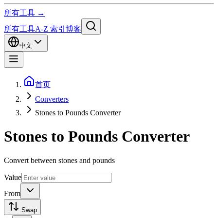
所有工具 →
所有工具
A-Z 索引
博客
中文
首页
Converters
Stones to Pounds Converter
Stones to Pounds Converter
Convert between stones and pounds
Value
From
Swap