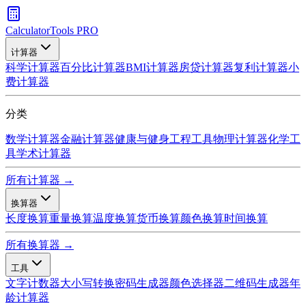
CalculatorTools PRO
计算器
科学计算器
百分比计算器
BMI计算器
房贷计算器
复利计算器
小
费计算器
分类
数学计算器
金融计算器
健康与健身
工程工具
物理计算器
化学工
具
学术计算器
所有计算器 →
换算器
长度换算
重量换算
温度换算
货币换算
颜色换算
时间换算
所有换算器 →
工具
文字计数器
大小写转换
密码生成器
颜色选择器
二维码生成器
年
龄计算器