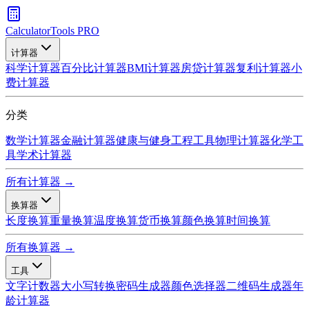
CalculatorTools PRO
计算器
科学计算器
百分比计算器
BMI计算器
房贷计算器
复利计算器
小
费计算器
分类
数学计算器
金融计算器
健康与健身
工程工具
物理计算器
化学工
具
学术计算器
所有计算器 →
换算器
长度换算
重量换算
温度换算
货币换算
颜色换算
时间换算
所有换算器 →
工具
文字计数器
大小写转换
密码生成器
颜色选择器
二维码生成器
年
龄计算器