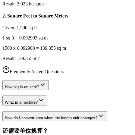
Result:
2.023 hectares
2
.
Square Feet to Square Meters
Given:
1,500 sq ft
1 sq ft = 0.092903 sq m
1500 x 0.092903 = 139.355 sq m
Result:
139.355 m2
Frequently Asked Questions
How big is an acre?
What is a hectare?
How do I convert area when the length unit changes?
还需要单位换算？