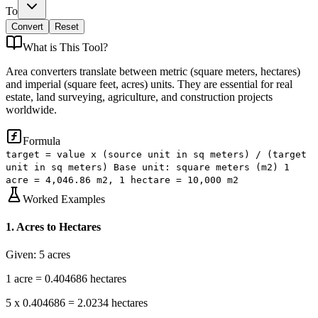
To
Convert
Reset
What is
This Tool
?
Area converters translate between metric (square meters, hectares)
and imperial (square feet, acres) units. They are essential for real
estate, land surveying, agriculture, and construction projects
worldwide.
Formula
target = value x (source unit in sq meters) / (target
unit in sq meters) Base unit: square meters (m2) 1
acre = 4,046.86 m2, 1 hectare = 10,000 m2
Worked Examples
1
.
Acres to Hectares
Given:
5 acres
1 acre = 0.404686 hectares
5 x 0.404686 = 2.0234 hectares