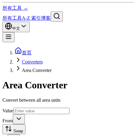
所有工具 →
所有工具
A-Z 索引
博客
中文
首页
Converters
Area Converter
Area Converter
Convert between all area units
Value
From
Swap