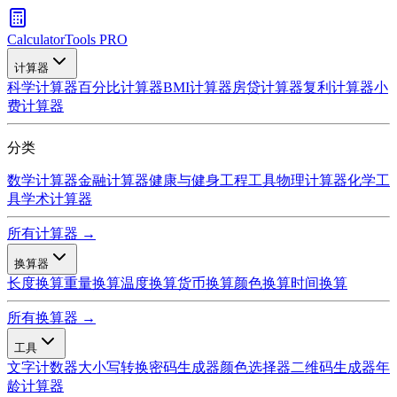
CalculatorTools PRO
计算器
科学计算器
百分比计算器
BMI计算器
房贷计算器
复利计算器
小
费计算器
分类
数学计算器
金融计算器
健康与健身
工程工具
物理计算器
化学工
具
学术计算器
所有计算器 →
换算器
长度换算
重量换算
温度换算
货币换算
颜色换算
时间换算
所有换算器 →
工具
文字计数器
大小写转换
密码生成器
颜色选择器
二维码生成器
年
龄计算器