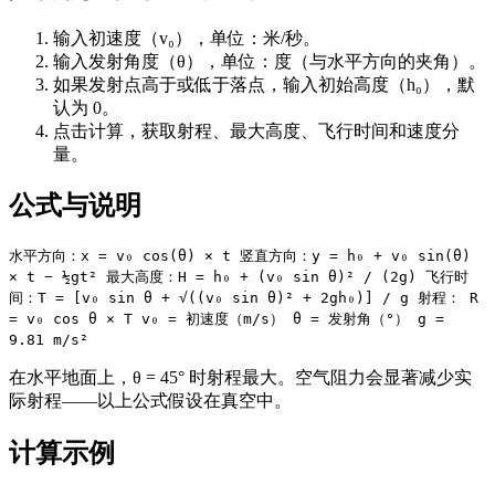
输入初速度（v₀），单位：米/秒。
输入发射角度（θ），单位：度（与水平方向的夹角）。
如果发射点高于或低于落点，输入初始高度（h₀），默
认为 0。
点击计算，获取射程、最大高度、飞行时间和速度分
量。
公式与说明
水平方向：x = v₀ cos(θ) × t 竖直方向：y = h₀ + v₀ sin(θ)
× t − ½gt² 最大高度：H = h₀ + (v₀ sin θ)² / (2g) 飞行时
间：T = [v₀ sin θ + √((v₀ sin θ)² + 2gh₀)] / g 射程： R
= v₀ cos θ × T v₀ = 初速度（m/s） θ = 发射角（°） g =
9.81 m/s²
在水平地面上，θ = 45° 时射程最大。空气阻力会显著减少实
际射程——以上公式假设在真空中。
计算示例