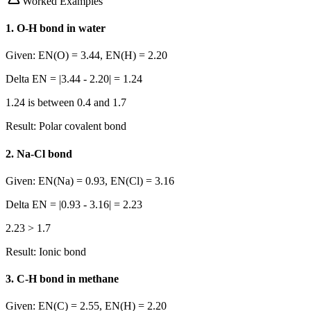
Worked Examples
1
.
O-H bond in water
Given:
EN(O) = 3.44, EN(H) = 2.20
Delta EN = |3.44 - 2.20| = 1.24
1.24 is between 0.4 and 1.7
Result:
Polar covalent bond
2
.
Na-Cl bond
Given:
EN(Na) = 0.93, EN(Cl) = 3.16
Delta EN = |0.93 - 3.16| = 2.23
2.23 > 1.7
Result:
Ionic bond
3
.
C-H bond in methane
Given:
EN(C) = 2.55, EN(H) = 2.20