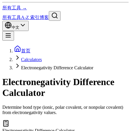
所有工具 →
所有工具
A-Z 索引
博客
中文
首页
Calculators
Electronegativity Difference Calculator
Electronegativity Difference
Calculator
Determine bond type (ionic, polar covalent, or nonpolar covalent)
from electronegativity values.
Electronegativity Difference Calculator