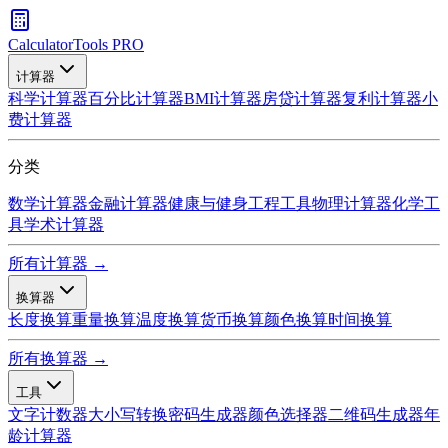
CalculatorTools PRO
计算器
科学计算器
百分比计算器
BMI计算器
房贷计算器
复利计算器
小
费计算器
分类
数学计算器
金融计算器
健康与健身
工程工具
物理计算器
化学工
具
学术计算器
所有计算器 →
换算器
长度换算
重量换算
温度换算
货币换算
颜色换算
时间换算
所有换算器 →
工具
文字计数器
大小写转换
密码生成器
颜色选择器
二维码生成器
年
龄计算器