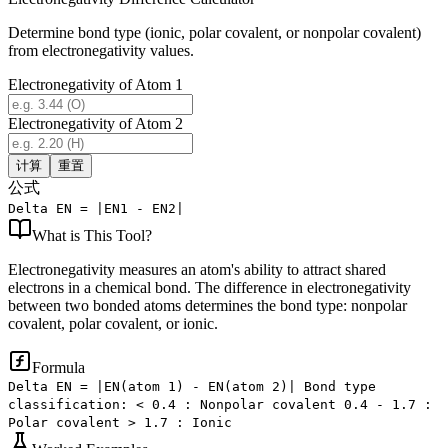
Determine bond type (ionic, polar covalent, or nonpolar covalent)
from electronegativity values.
Electronegativity of Atom 1
Electronegativity of Atom 2
计算
重置
公式
Delta EN = |EN1 - EN2|
What is
This Tool
?
Electronegativity measures an atom's ability to attract shared
electrons in a chemical bond. The difference in electronegativity
between two bonded atoms determines the bond type: nonpolar
covalent, polar covalent, or ionic.
Formula
Delta EN = |EN(atom 1) - EN(atom 2)| Bond type
classification: < 0.4 : Nonpolar covalent 0.4 - 1.7 :
Polar covalent > 1.7 : Ionic