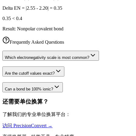
Delta EN = |2.55 - 2.20| = 0.35
0.35 < 0.4
Result:
Nonpolar covalent bond
Frequently Asked Questions
Which electronegativity scale is most common?
Are the cutoff values exact?
Can a bond be 100% ionic?
还需要单位换算？
了解我们的专业单位换算平台：
访问 PrecisionConvert →