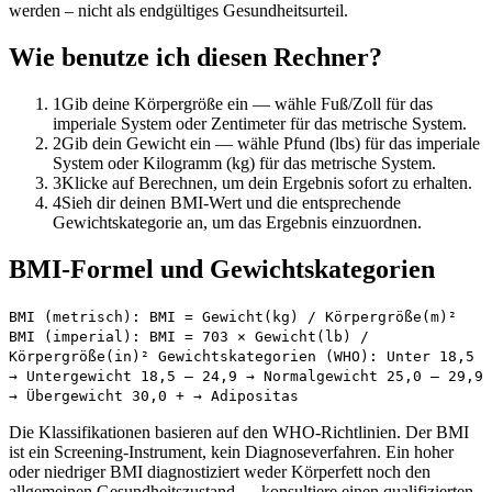
werden – nicht als endgültiges Gesundheitsurteil.
Wie benutze ich diesen Rechner?
1
Gib deine Körpergröße ein — wähle Fuß/Zoll für das
imperiale System oder Zentimeter für das metrische System.
2
Gib dein Gewicht ein — wähle Pfund (lbs) für das imperiale
System oder Kilogramm (kg) für das metrische System.
3
Klicke auf Berechnen, um dein Ergebnis sofort zu erhalten.
4
Sieh dir deinen BMI-Wert und die entsprechende
Gewichtskategorie an, um das Ergebnis einzuordnen.
BMI-Formel und Gewichtskategorien
BMI (metrisch): BMI = Gewicht(kg) / Körpergröße(m)²
BMI (imperial): BMI = 703 × Gewicht(lb) /
Körpergröße(in)² Gewichtskategorien (WHO): Unter 18,5
→ Untergewicht 18,5 – 24,9 → Normalgewicht 25,0 – 29,9
→ Übergewicht 30,0 + → Adipositas
Die Klassifikationen basieren auf den WHO-Richtlinien. Der BMI
ist ein Screening-Instrument, kein Diagnoseverfahren. Ein hoher
oder niedriger BMI diagnostiziert weder Körperfett noch den
allgemeinen Gesundheitszustand — konsultiere einen qualifizierten