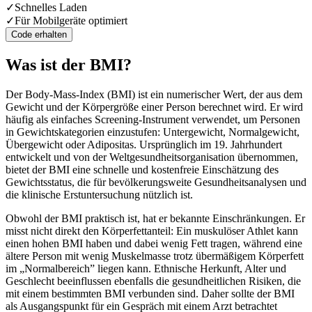
✓
Schnelles Laden
✓
Für Mobilgeräte optimiert
Code erhalten
Was ist der BMI?
Der Body-Mass-Index (BMI) ist ein numerischer Wert, der aus dem
Gewicht und der Körpergröße einer Person berechnet wird. Er wird
häufig als einfaches Screening-Instrument verwendet, um Personen
in Gewichtskategorien einzustufen: Untergewicht, Normalgewicht,
Übergewicht oder Adipositas. Ursprünglich im 19. Jahrhundert
entwickelt und von der Weltgesundheitsorganisation übernommen,
bietet der BMI eine schnelle und kostenfreie Einschätzung des
Gewichtsstatus, die für bevölkerungsweite Gesundheitsanalysen und
die klinische Erstuntersuchung nützlich ist.
Obwohl der BMI praktisch ist, hat er bekannte Einschränkungen. Er
misst nicht direkt den Körperfettanteil: Ein muskulöser Athlet kann
einen hohen BMI haben und dabei wenig Fett tragen, während eine
ältere Person mit wenig Muskelmasse trotz übermäßigem Körperfett
im „Normalbereich” liegen kann. Ethnische Herkunft, Alter und
Geschlecht beeinflussen ebenfalls die gesundheitlichen Risiken, die
mit einem bestimmten BMI verbunden sind. Daher sollte der BMI
als Ausgangspunkt für ein Gespräch mit einem Arzt betrachtet