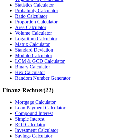
Statistics Calculator
Probability Calculator
Ratio Calculator
Proportion Calculator
Area Calculator
Volume Calculator
Logarithm Calculator
Matrix Calculator
Standard Deviation
Modulo Calculator
LCM & GCD Calculator
Binary Calculator
Hex Calculator
Random Number Generator
Finanz-Rechner
(
22
)
Mortgage Calculator
Loan Payment Calculator
Compound Interest
Simple Interest
ROI Calculator
Investment Calculator
Savings Calculator