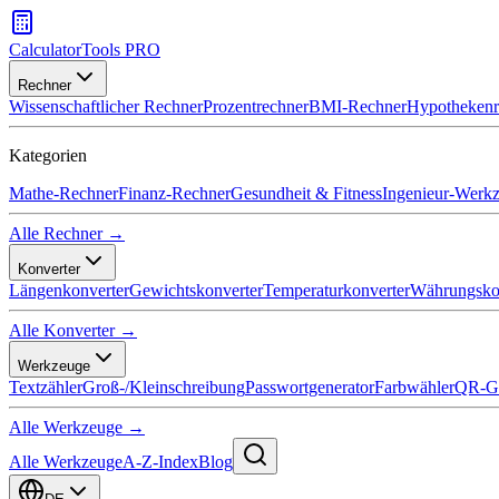
CalculatorTools PRO
Rechner
Wissenschaftlicher Rechner
Prozentrechner
BMI-Rechner
Hypothekenr
Kategorien
Mathe-Rechner
Finanz-Rechner
Gesundheit & Fitness
Ingenieur-Werk
Alle Rechner →
Konverter
Längenkonverter
Gewichtskonverter
Temperaturkonverter
Währungsko
Alle Konverter →
Werkzeuge
Textzähler
Groß-/Kleinschreibung
Passwortgenerator
Farbwähler
QR-Ge
Alle Werkzeuge →
Alle Werkzeuge
A-Z-Index
Blog