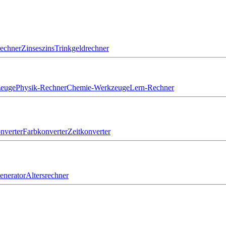
echner
Zinseszins
Trinkgeldrechner
zeuge
Physik-Rechner
Chemie-Werkzeuge
Lern-Rechner
nverter
Farbkonverter
Zeitkonverter
nerator
Altersrechner