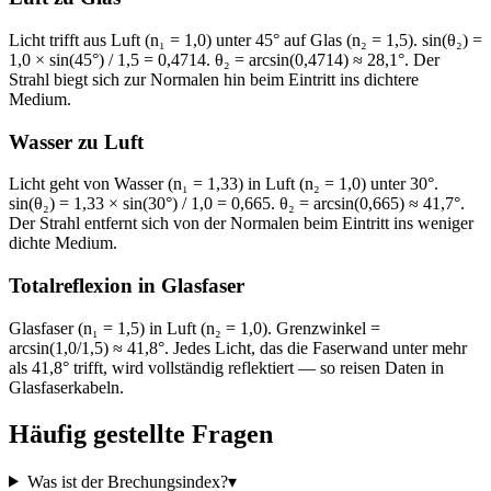
Licht trifft aus Luft (n₁ = 1,0) unter 45° auf Glas (n₂ = 1,5). sin(θ₂) =
1,0 × sin(45°) / 1,5 = 0,4714. θ₂ = arcsin(0,4714) ≈ 28,1°. Der
Strahl biegt sich zur Normalen hin beim Eintritt ins dichtere
Medium.
Wasser zu Luft
Licht geht von Wasser (n₁ = 1,33) in Luft (n₂ = 1,0) unter 30°.
sin(θ₂) = 1,33 × sin(30°) / 1,0 = 0,665. θ₂ = arcsin(0,665) ≈ 41,7°.
Der Strahl entfernt sich von der Normalen beim Eintritt ins weniger
dichte Medium.
Totalreflexion in Glasfaser
Glasfaser (n₁ = 1,5) in Luft (n₂ = 1,0). Grenzwinkel =
arcsin(1,0/1,5) ≈ 41,8°. Jedes Licht, das die Faserwand unter mehr
als 41,8° trifft, wird vollständig reflektiert — so reisen Daten in
Glasfaserkabeln.
Häufig gestellte Fragen
Was ist der Brechungsindex?
▾