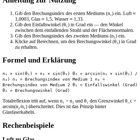
Gib den Brechungsindex des ersten Mediums (n₁) ein. Luft ≈
1,0003, Glas ≈ 1,5, Wasser ≈ 1,33.
Gib den Einfallswinkel (θ₁) in Grad ein — den Winkel
zwischen dem einfallenden Strahl und der Flächennormalen.
Gib den Brechungsindex des zweiten Mediums (n₂) ein.
Klicke auf Berechnen, um den Brechungswinkel (θ₂) in Grad
zu erhalten.
Formel und Erklärung
n₁ × sin(θ₁) = n₂ × sin(θ₂) θ₂ = arcsin(n₁ × sin(θ₁) /
n₂) n₁ = Brechungsindex von Medium 1 n₂ =
Brechungsindex von Medium 2 θ₁ = Einfallswinkel (Grad)
θ₂ = Brechungswinkel (Grad)
Totalreflexion tritt auf, wenn n₁ > n₂ und θ₁ den Grenzwinkel θ_c =
arcsin(n₂/n₁) überschreitet. Dies ist das Prinzip hinter
Glasfaserkabeln.
Rechenbeispiele
Luft zu Glas