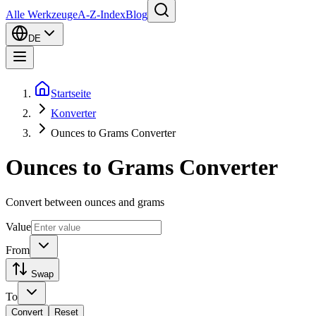
Alle Werkzeuge
A-Z-Index
Blog
DE
Startseite
Konverter
Ounces to Grams Converter
Ounces to Grams Converter
Convert between ounces and grams
Value
From
Swap
To
Convert
Reset