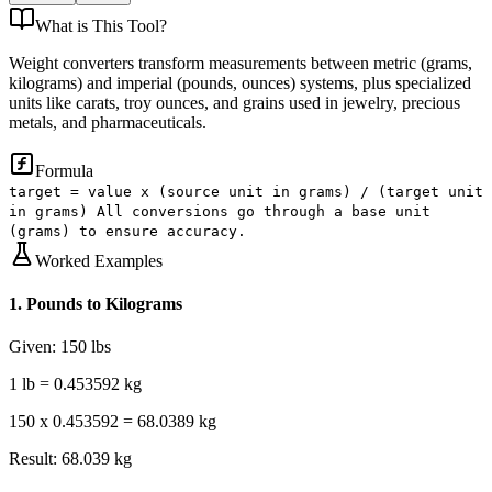
What is
This Tool
?
Weight converters transform measurements between metric (grams,
kilograms) and imperial (pounds, ounces) systems, plus specialized
units like carats, troy ounces, and grains used in jewelry, precious
metals, and pharmaceuticals.
Formula
target = value x (source unit in grams) / (target unit
in grams) All conversions go through a base unit
(grams) to ensure accuracy.
Worked Examples
1
.
Pounds to Kilograms
Given:
150 lbs
1 lb = 0.453592 kg
150 x 0.453592 = 68.0389 kg
Result:
68.039 kg