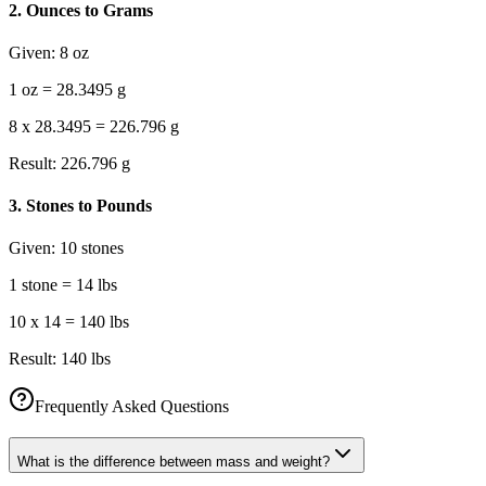
2
.
Ounces to Grams
Given:
8 oz
1 oz = 28.3495 g
8 x 28.3495 = 226.796 g
Result:
226.796 g
3
.
Stones to Pounds
Given:
10 stones
1 stone = 14 lbs
10 x 14 = 140 lbs
Result:
140 lbs
Frequently Asked Questions
What is the difference between mass and weight?