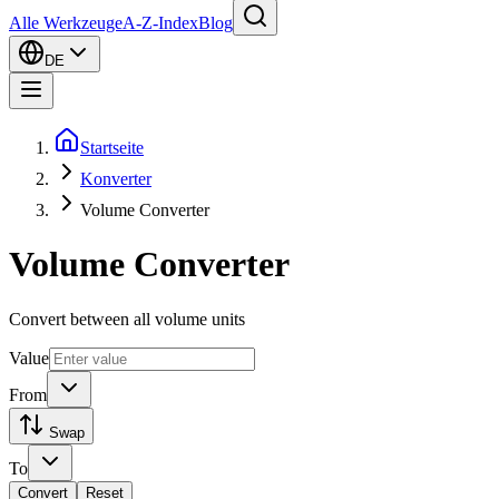
Alle Werkzeuge
A-Z-Index
Blog
DE
Startseite
Konverter
Volume Converter
Volume Converter
Convert between all volume units
Value
From
Swap
To
Convert
Reset