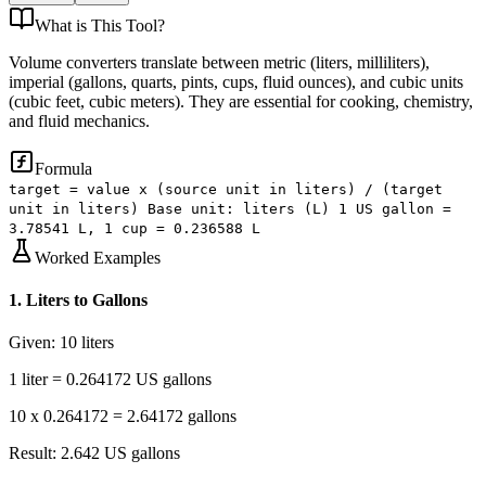
What is
This Tool
?
Volume converters translate between metric (liters, milliliters),
imperial (gallons, quarts, pints, cups, fluid ounces), and cubic units
(cubic feet, cubic meters). They are essential for cooking, chemistry,
and fluid mechanics.
Formula
target = value x (source unit in liters) / (target
unit in liters) Base unit: liters (L) 1 US gallon =
3.78541 L, 1 cup = 0.236588 L
Worked Examples
1
.
Liters to Gallons
Given:
10 liters
1 liter = 0.264172 US gallons
10 x 0.264172 = 2.64172 gallons
Result:
2.642 US gallons