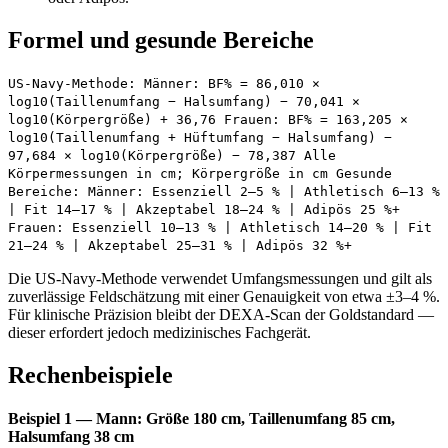
Formel und gesunde Bereiche
US-Navy-Methode: Männer: BF% = 86,010 ×
log10(Taillenumfang − Halsumfang) − 70,041 ×
log10(Körpergröße) + 36,76 Frauen: BF% = 163,205 ×
log10(Taillenumfang + Hüftumfang − Halsumfang) −
97,684 × log10(Körpergröße) − 78,387 Alle
Körpermessungen in cm; Körpergröße in cm Gesunde
Bereiche: Männer: Essenziell 2–5 % | Athletisch 6–13 %
| Fit 14–17 % | Akzeptabel 18–24 % | Adipös 25 %+
Frauen: Essenziell 10–13 % | Athletisch 14–20 % | Fit
21–24 % | Akzeptabel 25–31 % | Adipös 32 %+
Die US-Navy-Methode verwendet Umfangsmessungen und gilt als
zuverlässige Feldschätzung mit einer Genauigkeit von etwa ±3–4 %.
Für klinische Präzision bleibt der DEXA-Scan der Goldstandard —
dieser erfordert jedoch medizinisches Fachgerät.
Rechenbeispiele
Beispiel 1 — Mann: Größe 180 cm, Taillenumfang 85 cm,
Halsumfang 38 cm