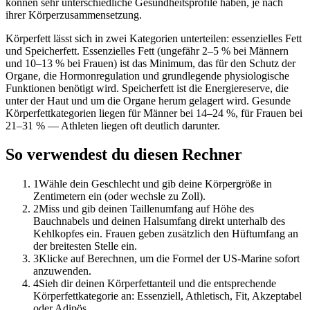
können sehr unterschiedliche Gesundheitsprofile haben, je nach
ihrer Körperzusammensetzung.
Körperfett lässt sich in zwei Kategorien unterteilen: essenzielles Fett
und Speicherfett. Essenzielles Fett (ungefähr 2–5 % bei Männern
und 10–13 % bei Frauen) ist das Minimum, das für den Schutz der
Organe, die Hormonregulation und grundlegende physiologische
Funktionen benötigt wird. Speicherfett ist die Energiereserve, die
unter der Haut und um die Organe herum gelagert wird. Gesunde
Körperfettkategorien liegen für Männer bei 14–24 %, für Frauen bei
21–31 % — Athleten liegen oft deutlich darunter.
So verwendest du diesen Rechner
1
Wähle dein Geschlecht und gib deine Körpergröße in
Zentimetern ein (oder wechsle zu Zoll).
2
Miss und gib deinen Taillenumfang auf Höhe des
Bauchnabels und deinen Halsumfang direkt unterhalb des
Kehlkopfes ein. Frauen geben zusätzlich den Hüftumfang an
der breitesten Stelle ein.
3
Klicke auf Berechnen, um die Formel der US-Marine sofort
anzuwenden.
4
Sieh dir deinen Körperfettanteil und die entsprechende
Körperfettkategorie an: Essenziell, Athletisch, Fit, Akzeptabel
oder Adipös.