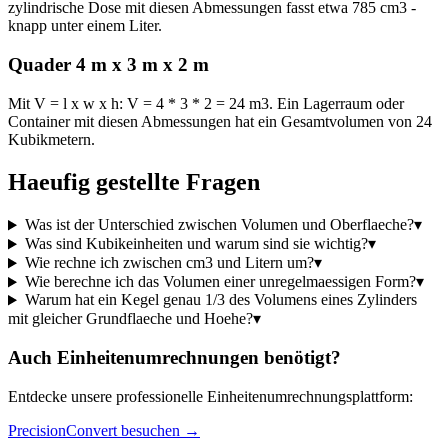
zylindrische Dose mit diesen Abmessungen fasst etwa 785 cm3 -
knapp unter einem Liter.
Quader 4 m x 3 m x 2 m
Mit V = l x w x h: V = 4 * 3 * 2 = 24 m3. Ein Lagerraum oder
Container mit diesen Abmessungen hat ein Gesamtvolumen von 24
Kubikmetern.
Haeufig gestellte Fragen
Was ist der Unterschied zwischen Volumen und Oberflaeche?
▾
Was sind Kubikeinheiten und warum sind sie wichtig?
▾
Wie rechne ich zwischen cm3 und Litern um?
▾
Wie berechne ich das Volumen einer unregelmaessigen Form?
▾
Warum hat ein Kegel genau 1/3 des Volumens eines Zylinders
mit gleicher Grundflaeche und Hoehe?
▾
Auch Einheitenumrechnungen benötigt?
Entdecke unsere professionelle Einheitenumrechnungsplattform:
PrecisionConvert besuchen →