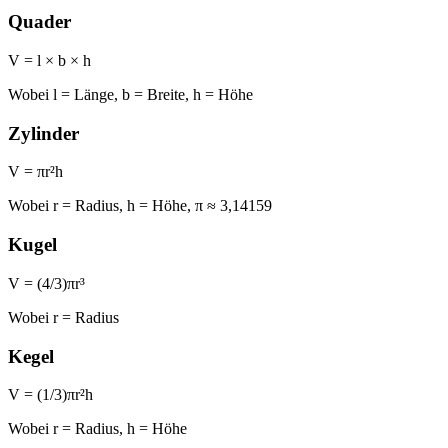
Quader
V = l × b × h
Wobei l = Länge, b = Breite, h = Höhe
Zylinder
V = πr²h
Wobei r = Radius, h = Höhe, π ≈ 3,14159
Kugel
V = (4/3)πr³
Wobei r = Radius
Kegel
V = (1/3)πr²h
Wobei r = Radius, h = Höhe