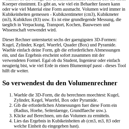
Koerper einnimmt. Es gibt an, wie viel ein Behaelter fassen kann
oder wie viel Material eine Form ausmacht. Volumen wird immer in
Kubikeinheiten gemessen - Kubikzentimeter (cm3), Kubikmeter
(m3), Kubikfuss (ft3) usw. Es ist eine grundlegende Messung, die
taeglich in Verpackung, Transport, Kochen, Bauwesen und
Wissenschaft verwendet wird.
Dieser Rechner unterstuetzt sechs der gaengigsten 3D-Formen:
Kugel, Zylinder, Kegel, Wuerfel, Quader (Box) und Pyramide.
Waehle einfach deine Form, gib die erforderlichen Abmessungen
ein, und das Ergebnis erscheint sofort zusammen mit der
verwendeten Formel. Egal ob du Student, Ingenieur oder einfach
neugierig bist, wie viel Erde in einen Blumentopf passt - dieses Tool
hilft dir weiter.
So verwendest du den Volumenrechner
Waehle die 3D-Form, die du berechnen moechtest: Kugel,
Zylinder, Kegel, Wuerfel, Box oder Pyramide.
Gib die erforderlichen Abmessungen fuer diese Form ein
(Radius, Hoehe, Seitenlaenge, Grundflaeche usw.).
Klicke auf Berechnen, um das Volumen zu ermitteln.
Lies das Ergebnis in Kubikeinheiten ab (cm3, m3, ft3 oder
welche Einheit du eingegeben hast).