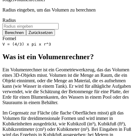
Radius eingeben, um das Volumen zu berechnen
Radius
Berechnen
Zurücksetzen
Formel
V = (4/3) x pi x r^3
Was ist ein Volumenrechner?
Ein Volumenrechner ist ein Geometriewerkzeug, das das Volumen
eines 3D-Objekts misst. Volumen ist die Menge an Raum, die ein
Objekt einnimmt, oder die Menge an Material, die es aufnehmen
kann (wie Wasser in einem Tank). Er wird für alltägliche Aufgaben
verwendet, wie die Schätzung der Betonmenge für eine Platte, der
Erde für einen Blumenkasten, des Wassers in einem Pool oder des
Stauraums in einem Behälter.
Im Gegensatz zur Fläche (die flache Oberflächen misst) gilt das
Volumen für dreidimensionale Formen und wird immer in
Kubikeinheiten ausgedrückt, wie Kubikzoll (in³), Kubikfuß (ft³),
Kubikzentimeter (cm³) oder Kubikmeter (m³). Bei Eingaben in Fuß
wird das Ergebnis in Kubikfuß ausgegeben; bei Metern in