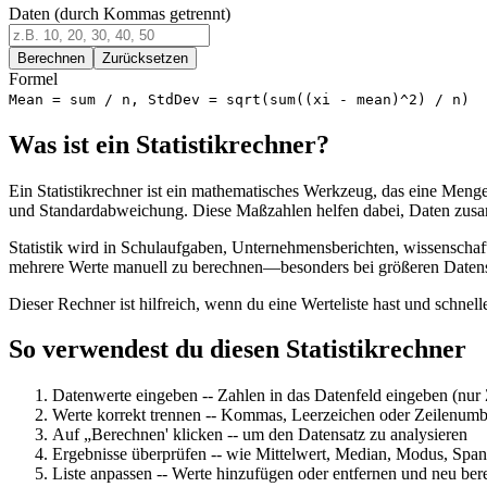
Daten (durch Kommas getrennt)
Berechnen
Zurücksetzen
Formel
Mean = sum / n, StdDev = sqrt(sum((xi - mean)^2) / n)
Was ist ein Statistikrechner?
Ein Statistikrechner ist ein mathematisches Werkzeug, das eine Meng
und Standardabweichung. Diese Maßzahlen helfen dabei, Daten zusam
Statistik wird in Schulaufgaben, Unternehmensberichten, wissenschaft
mehrere Werte manuell zu berechnen—besonders bei größeren Datensätz
Dieser Rechner ist hilfreich, wenn du eine Werteliste hast und schnelle
So verwendest du diesen Statistikrechner
Datenwerte eingeben
--
Zahlen in das Datenfeld eingeben (nur
Werte korrekt trennen
--
Kommas, Leerzeichen oder Zeilenumb
Auf „Berechnen' klicken
--
um den Datensatz zu analysieren
Ergebnisse überprüfen
--
wie Mittelwert, Median, Modus, Span
Liste anpassen
--
Werte hinzufügen oder entfernen und neu ber