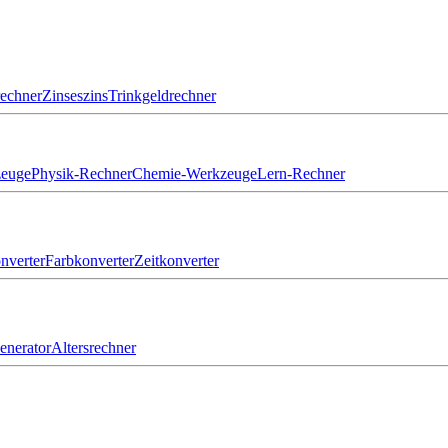
echner
Zinseszins
Trinkgeldrechner
zeuge
Physik-Rechner
Chemie-Werkzeuge
Lern-Rechner
nverter
Farbkonverter
Zeitkonverter
nerator
Altersrechner