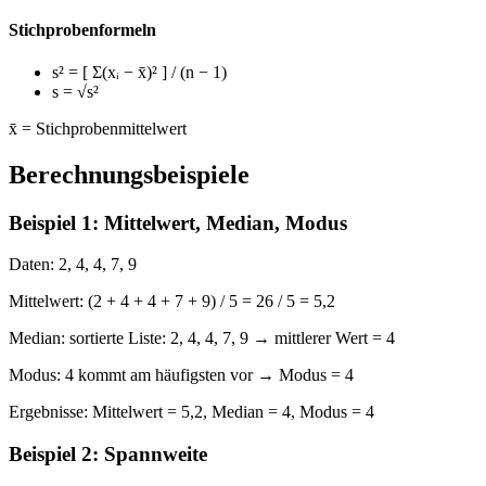
Stichprobenformeln
s²
= [ Σ(xᵢ − x̄)² ] / (n − 1)
s
= √s²
x̄ = Stichprobenmittelwert
Berechnungsbeispiele
Beispiel 1: Mittelwert, Median, Modus
Daten:
2, 4, 4, 7, 9
Mittelwert:
(2 + 4 + 4 + 7 + 9) / 5 = 26 / 5 = 5,2
Median:
sortierte Liste: 2, 4, 4, 7, 9 → mittlerer Wert = 4
Modus:
4 kommt am häufigsten vor → Modus = 4
Ergebnisse:
Mittelwert = 5,2, Median = 4, Modus = 4
Beispiel 2: Spannweite