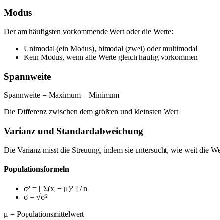
Modus
Der am häufigsten vorkommende Wert oder die Werte:
Unimodal (ein Modus), bimodal (zwei) oder multimodal
Kein Modus, wenn alle Werte gleich häufig vorkommen
Spannweite
Spannweite = Maximum − Minimum
Die Differenz zwischen dem größten und kleinsten Wert
Varianz und Standardabweichung
Die Varianz misst die Streuung, indem sie untersucht, wie weit die We
Populationsformeln
σ²
= [ Σ(xᵢ − μ)² ] / n
σ
= √σ²
μ = Populationsmittelwert