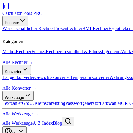
CalculatorTools PRO
Rechner
Wissenschaftlicher Rechner
Prozentrechner
BMI-Rechner
Hypothekenr
Kategorien
Mathe-Rechner
Finanz-Rechner
Gesundheit & Fitness
Ingenieur-Werk
Alle Rechner →
Konverter
Längenkonverter
Gewichtskonverter
Temperaturkonverter
Währungsko
Alle Konverter →
Werkzeuge
Textzähler
Groß-/Kleinschreibung
Passwortgenerator
Farbwähler
QR-Ge
Alle Werkzeuge →
Alle Werkzeuge
A-Z-Index
Blog