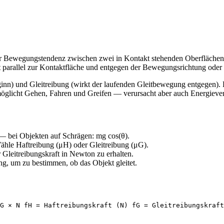
der Bewegungstendenz zwischen zwei in Kontakt stehenden Oberflächen
parallel zur Kontaktfläche und entgegen der Bewegungsrichtung oder
n) und Gleitreibung (wirkt der laufenden Gleitbewegung entgegen). Ha
rmöglicht Gehen, Fahren und Greifen — verursacht aber auch Energiever
— bei Objekten auf Schrägen: mg cos(θ).
Wähle Haftreibung (μH) oder Gleitreibung (μG).
Gleitreibungskraft in Newton zu erhalten.
ng, um zu bestimmen, ob das Objekt gleitet.
G × N fH = Haftreibungskraft (N) fG = Gleitreibungskraft