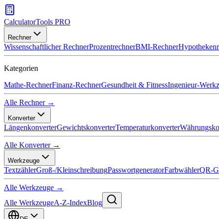
CalculatorTools PRO
Rechner
Wissenschaftlicher Rechner
Prozentrechner
BMI-Rechner
Hypothekenr
Kategorien
Mathe-Rechner
Finanz-Rechner
Gesundheit & Fitness
Ingenieur-Werk
Alle Rechner →
Konverter
Längenkonverter
Gewichtskonverter
Temperaturkonverter
Währungsko
Alle Konverter →
Werkzeuge
Textzähler
Groß-/Kleinschreibung
Passwortgenerator
Farbwähler
QR-Ge
Alle Werkzeuge →
Alle Werkzeuge
A-Z-Index
Blog