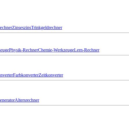
echner
Zinseszins
Trinkgeldrechner
zeuge
Physik-Rechner
Chemie-Werkzeuge
Lern-Rechner
nverter
Farbkonverter
Zeitkonverter
nerator
Altersrechner