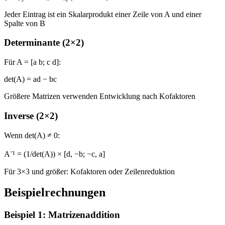
Jeder Eintrag ist ein Skalarprodukt einer Zeile von A und einer
Spalte von B
Determinante (2×2)
Für A = [a b; c d]:
det(A) = ad − bc
Größere Matrizen verwenden Entwicklung nach Kofaktoren
Inverse (2×2)
Wenn det(A) ≠ 0:
A⁻¹ = (1/det(A)) × [d, −b; −c, a]
Für 3×3 und größer: Kofaktoren oder Zeilenreduktion
Beispielrechnungen
Beispiel 1: Matrizenaddition