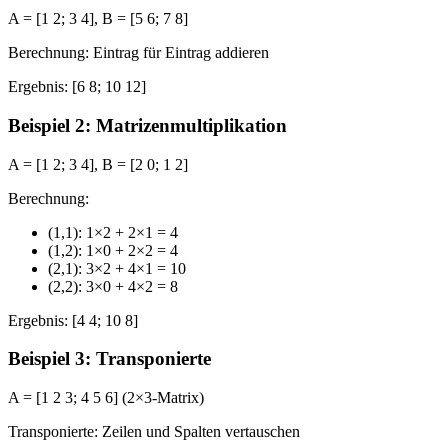
A =
[1 2; 3 4],
B =
[5 6; 7 8]
Berechnung:
Eintrag für Eintrag addieren
Ergebnis:
[6 8; 10 12]
Beispiel 2: Matrizenmultiplikation
A =
[1 2; 3 4],
B =
[2 0; 1 2]
Berechnung:
(1,1): 1×2 + 2×1 = 4
(1,2): 1×0 + 2×2 = 4
(2,1): 3×2 + 4×1 = 10
(2,2): 3×0 + 4×2 = 8
Ergebnis:
[4 4; 10 8]
Beispiel 3: Transponierte
A =
[1 2 3; 4 5 6] (2×3-Matrix)
Transponierte:
Zeilen und Spalten vertauschen