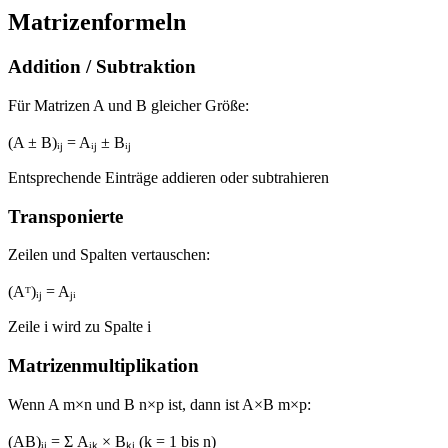
Matrizenformeln
Addition / Subtraktion
Für Matrizen A und B gleicher Größe:
(A ± B)ᵢⱼ = Aᵢⱼ ± Bᵢⱼ
Entsprechende Einträge addieren oder subtrahieren
Transponierte
Zeilen und Spalten vertauschen:
(Aᵀ)ᵢⱼ = Aⱼᵢ
Zeile i wird zu Spalte i
Matrizenmultiplikation
Wenn A m×n und B n×p ist, dann ist A×B m×p:
(AB)ᵢⱼ = Σ Aᵢₖ × Bₖⱼ (k = 1 bis n)