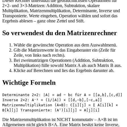
Dieser Rechner unterstützt die gebräuchlichsten Operationen für
2×2- und 3×3-Matrizen: Addition, Subtraktion, skalare
Multiplikation, Matrizenmultiplikation, Determinante, Inverse und
Transponierte. Werte eingeben, Operation wählen und sofort das
Ergebnis ablesen – ganz ohne Zettel und Stift.
So verwendest du den Matrizenrechner
Wähle die gewünschte Operation aus dem Auswahlmenü.
Gib die Matrizenwerte in das Eingaberaster ein (Zeile für
Zeile, von links nach rechts).
Bei zweimatrizigen Operationen (Addition, Subtraktion,
Multiplikation) fülle sowohl Matrix A als auch Matrix B aus.
Klicke auf Berechnen und lies das Ergebnis darunter ab.
Wichtige Formeln
Determinante 2×2: |A| = ad − bc für A = [[a,b],[c,d]]
Inverse 2×2: A⁻¹ = (1/|A|) × [[d,−b],[−c,a]]
Matrizenmultiplikation (A×B): C[i][j] = Σ A[i][k] ×
B[k][j] Transponierte: (Aᵀ)[i][j] = A[j][i]
Die Matrizenmultiplikation ist NICHT kommutativ – A×B ist im
Allgemeinen nicht gleich B×A. Eine Matrix besitzt keine Inverse,