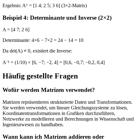
Ergebnis:
Aᵀ = [1 4; 2 5; 3 6] (3×2-Matrix)
Beispiel 4: Determinante und Inverse (2×2)
A =
[4 7; 2 6]
Determinante:
4×6 − 7×2 = 24 − 14 = 10
Da det(A) ≠ 0, existiert die Inverse:
A⁻¹ =
(1/10) × [6, −7; −2, 4] = [0,6, −0,7; −0,2, 0,4]
Häufig gestellte Fragen
Wofür werden Matrizen verwendet?
Matrizen repräsentieren strukturierte Daten und Transformationen.
Sie werden verwendet, um lineare Gleichungssysteme zu lösen,
Koordinatentransformationen in Grafiken durchzuführen,
Netzwerke zu modellieren und Berechnungen in Wissenschaft und
Ingenieurwesen zu handhaben.
Wann kann ich Matrizen addieren oder