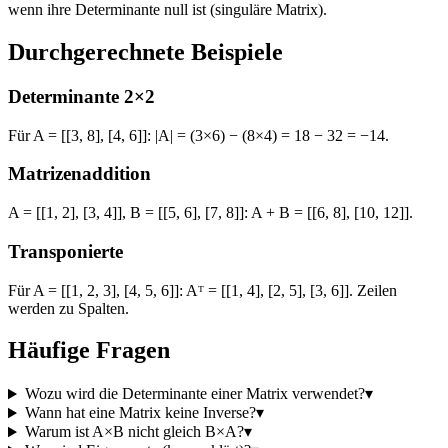
wenn ihre Determinante null ist (singuläre Matrix).
Durchgerechnete Beispiele
Determinante 2×2
Für A = [[3, 8], [4, 6]]: |A| = (3×6) − (8×4) = 18 − 32 = −14.
Matrizenaddition
A = [[1, 2], [3, 4]], B = [[5, 6], [7, 8]]: A + B = [[6, 8], [10, 12]].
Transponierte
Für A = [[1, 2, 3], [4, 5, 6]]: Aᵀ = [[1, 4], [2, 5], [3, 6]]. Zeilen
werden zu Spalten.
Häufige Fragen
Wozu wird die Determinante einer Matrix verwendet?
▾
Wann hat eine Matrix keine Inverse?
▾
Warum ist A×B nicht gleich B×A?
▾