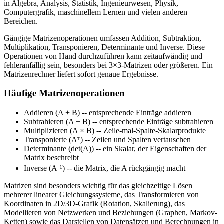
in Algebra, Analysis, Statistik, Ingenieurwesen, Physik,
Computergrafik, maschinellem Lernen und vielen anderen
Bereichen.
Gängige Matrizenoperationen umfassen Addition, Subtraktion,
Multiplikation, Transponieren, Determinante und Inverse. Diese
Operationen von Hand durchzuführen kann zeitaufwändig und
fehleranfällig sein, besonders bei 3×3-Matrizen oder größeren. Ein
Matrizenrechner liefert sofort genaue Ergebnisse.
Häufige Matrizenoperationen
Addieren (A + B)
-- entsprechende Einträge addieren
Subtrahieren (A − B)
-- entsprechende Einträge subtrahieren
Multiplizieren (A × B)
-- Zeile-mal-Spalte-Skalarprodukte
Transponierte (Aᵀ)
-- Zeilen und Spalten vertauschen
Determinante (det(A))
-- ein Skalar, der Eigenschaften der
Matrix beschreibt
Inverse (A⁻¹)
-- die Matrix, die A rückgängig macht
Matrizen sind besonders wichtig für das gleichzeitige Lösen
mehrerer linearer Gleichungssysteme, das Transformieren von
Koordinaten in 2D/3D-Grafik (Rotation, Skalierung), das
Modellieren von Netzwerken und Beziehungen (Graphen, Markov-
Ketten) sowie das Darstellen von Datensätzen und Berechnungen in