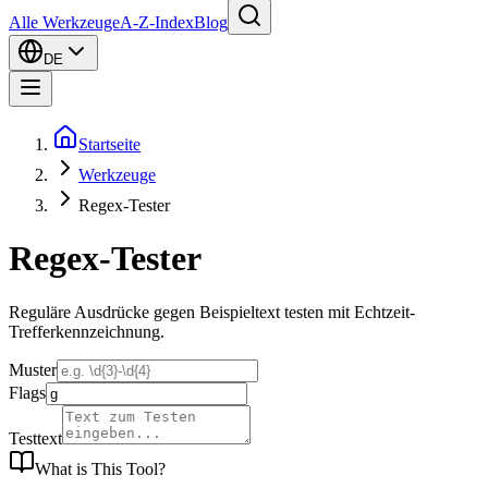
Alle Werkzeuge
A-Z-Index
Blog
DE
Startseite
Werkzeuge
Regex-Tester
Regex-Tester
Reguläre Ausdrücke gegen Beispieltext testen mit Echtzeit-
Trefferkennzeichnung.
Muster
Flags
Testtext
What is
This Tool
?