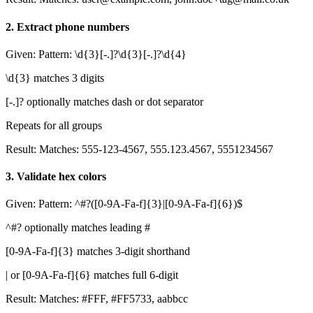
2
.
Extract phone numbers
Given:
Pattern: \d{3}[-.]?\d{3}[-.]?\d{4}
\d{3} matches 3 digits
[-.]? optionally matches dash or dot separator
Repeats for all groups
Result:
Matches: 555-123-4567, 555.123.4567, 5551234567
3
.
Validate hex colors
Given:
Pattern: ^#?([0-9A-Fa-f]{3}|[0-9A-Fa-f]{6})$
^#? optionally matches leading #
[0-9A-Fa-f]{3} matches 3-digit shorthand
| or [0-9A-Fa-f]{6} matches full 6-digit
Result:
Matches: #FFF, #FF5733, aabbcc