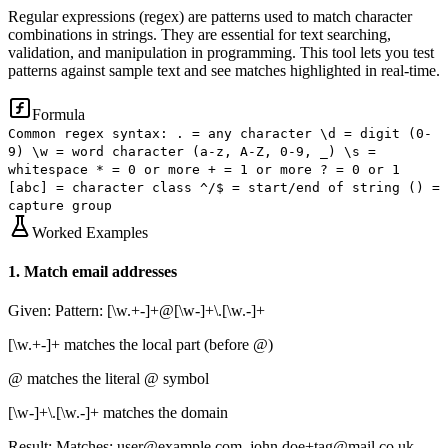
Regular expressions (regex) are patterns used to match character
combinations in strings. They are essential for text searching,
validation, and manipulation in programming. This tool lets you test
patterns against sample text and see matches highlighted in real-time.
Formula
Common regex syntax: . = any character \d = digit (0-
9) \w = word character (a-z, A-Z, 0-9, _) \s =
whitespace * = 0 or more + = 1 or more ? = 0 or 1
[abc] = character class ^/$ = start/end of string () =
capture group
Worked Examples
1
.
Match email addresses
Given:
Pattern: [\w.+-]+@[\w-]+\.[\w.-]+
[\w.+-]+ matches the local part (before @)
@ matches the literal @ symbol
[\w-]+\.[\w.-]+ matches the domain
Result:
Matches: user@example.com, john.doe+tag@mail.co.uk