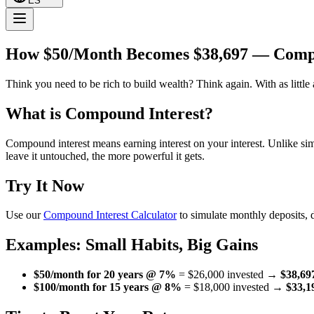
ES
How $50/Month Becomes $38,697 — Compo
Think you need to be rich to build wealth? Think again. With as little
What is Compound Interest?
Compound interest means earning interest on your interest. Unlike si
leave it untouched, the more powerful it gets.
Try It Now
Use our
Compound Interest Calculator
to simulate monthly deposits, di
Examples: Small Habits, Big Gains
$50/month for 20 years @ 7%
= $26,000 invested →
$38,697
$100/month for 15 years @ 8%
= $18,000 invested →
$33,19