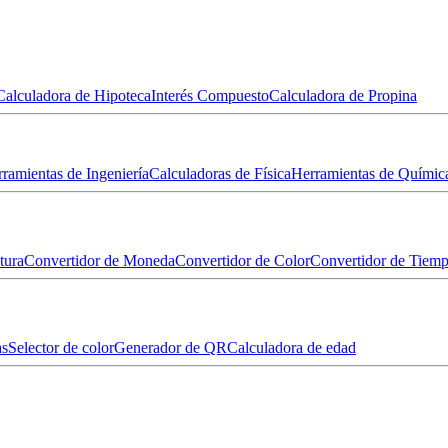
Calculadora de Hipoteca
Interés Compuesto
Calculadora de Propina
ramientas de Ingeniería
Calculadoras de Física
Herramientas de Químic
tura
Convertidor de Moneda
Convertidor de Color
Convertidor de Tiem
as
Selector de color
Generador de QR
Calculadora de edad