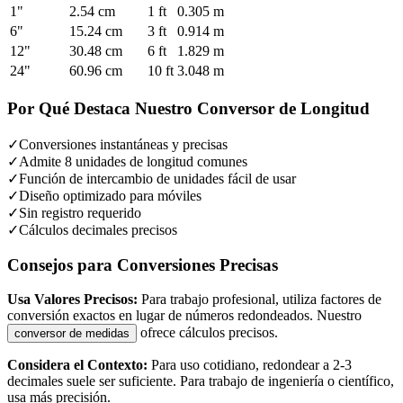
1"
2.54 cm
1 ft
0.305 m
6"
15.24 cm
3 ft
0.914 m
12"
30.48 cm
6 ft
1.829 m
24"
60.96 cm
10 ft
3.048 m
Por Qué Destaca Nuestro Conversor de Longitud
✓
Conversiones instantáneas y precisas
✓
Admite 8 unidades de longitud comunes
✓
Función de intercambio de unidades fácil de usar
✓
Diseño optimizado para móviles
✓
Sin registro requerido
✓
Cálculos decimales precisos
Consejos para Conversiones Precisas
Usa Valores Precisos:
Para trabajo profesional, utiliza factores de
conversión exactos en lugar de números redondeados. Nuestro
ofrece cálculos precisos.
conversor de medidas
Considera el Contexto:
Para uso cotidiano, redondear a 2-3
decimales suele ser suficiente. Para trabajo de ingeniería o científico,
usa más precisión.