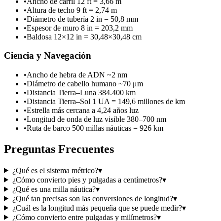
•
Ancho de carril 12 ft = 3,66 m
•
Altura de techo 9 ft = 2,74 m
•
Diámetro de tubería 2 in = 50,8 mm
•
Espesor de muro 8 in = 203,2 mm
•
Baldosa 12×12 in = 30,48×30,48 cm
Ciencia y Navegación
•
Ancho de hebra de ADN ~2 nm
•
Diámetro de cabello humano ~70 μm
•
Distancia Tierra–Luna 384.400 km
•
Distancia Tierra–Sol 1 UA = 149,6 millones de km
•
Estrella más cercana a 4,24 años luz
•
Longitud de onda de luz visible 380–700 nm
•
Ruta de barco 500 millas náuticas = 926 km
Preguntas Frecuentes
¿Qué es el sistema métrico?
▾
¿Cómo convierto pies y pulgadas a centímetros?
▾
¿Qué es una milla náutica?
▾
¿Qué tan precisas son las conversiones de longitud?
▾
¿Cuál es la longitud más pequeña que se puede medir?
▾
¿Cómo convierto entre pulgadas y milímetros?
▾