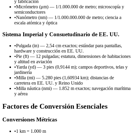
y fabricación
•
Micrómetro (μm) — 1/1.000.000 de metro; microscopía y
semiconductores
•
Nanómetro (nm) — 1/1.000.000.000 de metro; ciencia a
escala atómica y óptica
Sistema Imperial y Consuetudinario de EE. UU.
•
Pulgada (in) — 2,54 cm exactos; estándar para pantallas,
hardware y construcción en EE. UU.
•
Pie (ft) — 12 pulgadas; estatura, dimensiones de habitaciones
y altitud en aviación
•
Yarda (yd) — 3 pies (0,9144 m); campos deportivos, telas y
jardinería
•
Milla (mi) — 5.280 pies (1,60934 km); distancias de
carretera en EE. UU. y Reino Unido
•
Milla náutica (nmi) — 1.852 m exactos; navegación marítima
y aérea
Factores de Conversión Esenciales
Conversiones Métricas
•
1 km = 1.000 m