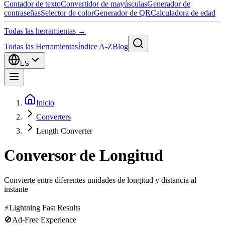
Contador de texto
Convertidor de mayúsculas
Generador de
contraseñas
Selector de color
Generador de QR
Calculadora de edad
Todas las herramientas →
Todas las Herramientas
Índice A-Z
Blog
ES
Inicio
Converters
Length Converter
Conversor de Longitud
Convierte entre diferentes unidades de longitud y distancia al
instante
⚡
Lightning Fast Results
🚫
Ad-Free Experience