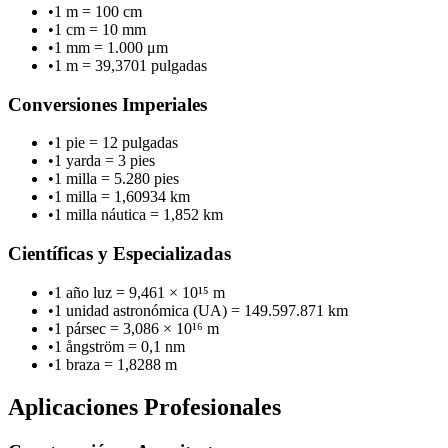
•
1 m = 100 cm
•
1 cm = 10 mm
•
1 mm = 1.000 μm
•
1 m = 39,3701 pulgadas
Conversiones Imperiales
•
1 pie = 12 pulgadas
•
1 yarda = 3 pies
•
1 milla = 5.280 pies
•
1 milla = 1,60934 km
•
1 milla náutica = 1,852 km
Científicas y Especializadas
•
1 año luz = 9,461 × 10¹⁵ m
•
1 unidad astronómica (UA) = 149.597.871 km
•
1 pársec = 3,086 × 10¹⁶ m
•
1 ångström = 0,1 nm
•
1 braza = 1,8288 m
Aplicaciones Profesionales