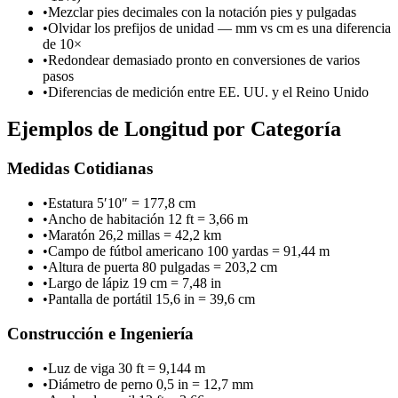
•
Mezclar pies decimales con la notación pies y pulgadas
•
Olvidar los prefijos de unidad — mm vs cm es una diferencia
de 10×
•
Redondear demasiado pronto en conversiones de varios
pasos
•
Diferencias de medición entre EE. UU. y el Reino Unido
Ejemplos de Longitud por Categoría
Medidas Cotidianas
•
Estatura 5′10″ = 177,8 cm
•
Ancho de habitación 12 ft = 3,66 m
•
Maratón 26,2 millas = 42,2 km
•
Campo de fútbol americano 100 yardas = 91,44 m
•
Altura de puerta 80 pulgadas = 203,2 cm
•
Largo de lápiz 19 cm = 7,48 in
•
Pantalla de portátil 15,6 in = 39,6 cm
Construcción e Ingeniería
•
Luz de viga 30 ft = 9,144 m
•
Diámetro de perno 0,5 in = 12,7 mm