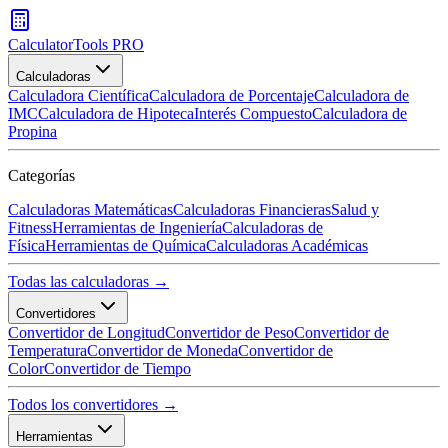
CalculatorTools PRO
Calculadoras
Calculadora Científica
Calculadora de Porcentaje
Calculadora de
IMC
Calculadora de Hipoteca
Interés Compuesto
Calculadora de
Propina
Categorías
Calculadoras Matemáticas
Calculadoras Financieras
Salud y
Fitness
Herramientas de Ingeniería
Calculadoras de
Física
Herramientas de Química
Calculadoras Académicas
Todas las calculadoras →
Convertidores
Convertidor de Longitud
Convertidor de Peso
Convertidor de
Temperatura
Convertidor de Moneda
Convertidor de
Color
Convertidor de Tiempo
Todos los convertidores →
Herramientas