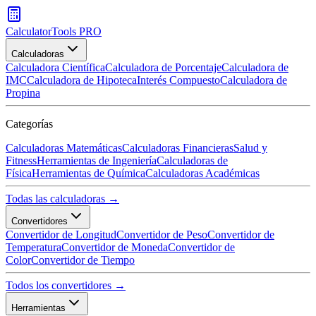
CalculatorTools PRO
Calculadoras
Calculadora Científica
Calculadora de Porcentaje
Calculadora de
IMC
Calculadora de Hipoteca
Interés Compuesto
Calculadora de
Propina
Categorías
Calculadoras Matemáticas
Calculadoras Financieras
Salud y
Fitness
Herramientas de Ingeniería
Calculadoras de
Física
Herramientas de Química
Calculadoras Académicas
Todas las calculadoras →
Convertidores
Convertidor de Longitud
Convertidor de Peso
Convertidor de
Temperatura
Convertidor de Moneda
Convertidor de
Color
Convertidor de Tiempo
Todos los convertidores →
Herramientas